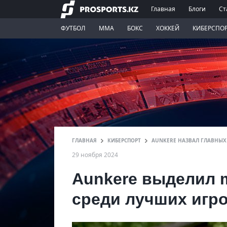
Главная
Блоги
Ст
ФУТБОЛ
ММА
БОКС
ХОККЕЙ
КИБЕРСПО
ГЛАВНАЯ
КИБЕРСПОРТ
AUNKERE НАЗВАЛ ГЛАВНЫХ
29 ноября 2024
Aunkere выделил m
среди лучших игро