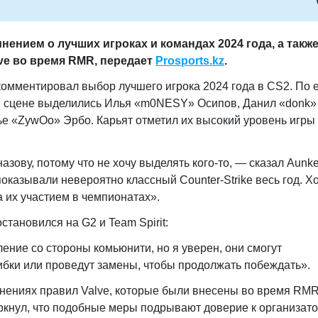
ением о лучших игроках и командах 2024 года, а такж
ve во время RMR, передает
Prosports.kz
.
омментировал выбор лучшего игрока 2024 года в CS2. По 
й сцене выделились Илья «m0NESY» Осипов, Данил «donk»
е «ZywOo» Эрбо. Карьят отметил их высокий уровень игры
азову, потому что не хочу выделять кого-то, — сказал Aunk
казывали невероятно классный Counter-Strike весь год. Х
а их участием в чемпионатах».
становился на G2 и Team Spirit:
ление со стороны комьюнити, но я уверен, они смогут
бки или проведут замены, чтобы продолжать побеждать».
енениях правил Valve, которые были внесены во время RMR
ркнул, что подобные меры подрывают доверие к организато