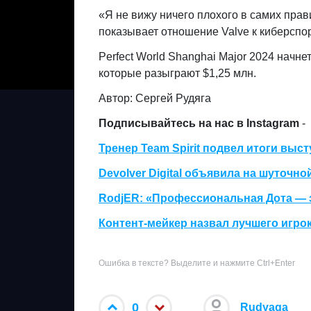
«Я не вижу ничего плохого в самих прав
показывает отношение Valve к киберспор
Perfect World Shanghai Major 2024 начн
которые разыграют $1,25 млн.
Автор: Сергей Рудяга
Подписывайтесь на нас в Instagram
-
Тренер Team Spirit подвел итоги выст
Devolver Digital объявила на шуточно
RodjER: «Профессиональная Дота — 
Контент-мейкер назвал лучшего игрока
Ошибка в тексте? Выделите и нажмите Ctrl+Enter
0
Rudyaga