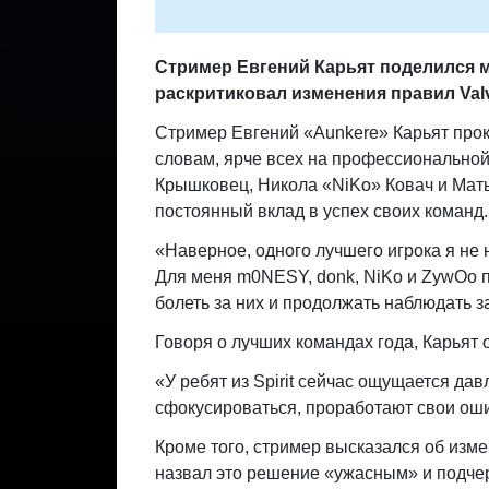
Стример Евгений Карьят поделился мн
раскритиковал изменения правил Val
Стример Евгений «Aunkere» Карьят прок
словам, ярче всех на профессионально
Крышковец, Никола «NiKo» Ковач и Мать
постоянный вклад в успех своих команд.
«Наверное, одного лучшего игрока я не н
Для меня m0NESY, donk, NiKo и ZywOo по
болеть за них и продолжать наблюдать з
Говоря о лучших командах года, Карьят о
«У ребят из Spirit сейчас ощущается дав
сфокусироваться, проработают свои оши
Кроме того, стример высказался об изм
назвал это решение «ужасным» и подче