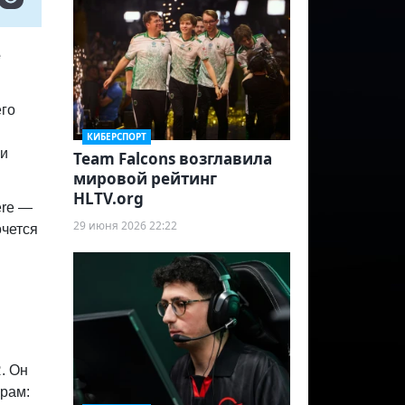
е
его
КИБЕРСПОРТ
 и
Team Falcons возглавила
мировой рейтинг
HLTV.org
ere —
29 июня 2026 22:22
очется
. Он
рам: