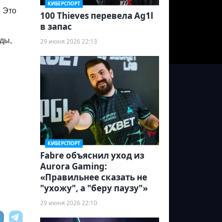
КИБЕРСПОРТ
. Это
100 Thieves перевела Ag1l
в запас
нды,
29 июня 2026 22:13
КИБЕРСПОРТ
Fabre объяснил уход из
Aurora Gaming:
«Правильнее сказать не
"ухожу", а "беру паузу"»
29 июня 2026 22:10