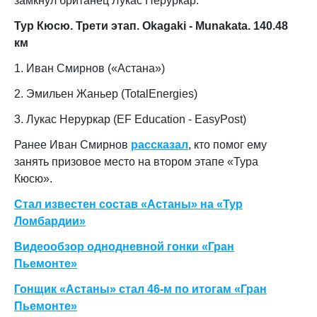
замкнул британец Лукас Неруркар.
Тур Кюсю. Трети этап. Okagaki - Munakata. 140.48
км
1. Иван Смирнов («Астана»)
2. Эмильен Жаньер (TotalEnergies)
3. Лукас Неруркар (EF Education - EasyPost)
Ранее Иван Смирнов
рассказал
, кто помог ему
занять призовое место на втором этапе «Тура
Кюсю».
Стал известен состав «Астаны» на «Тур
Ломбардии»
Видеообзор однодневной гонки «Гран
Пьемонте»
Гонщик «Астаны» стал 46-м по итогам «Гран
Пьемонте»