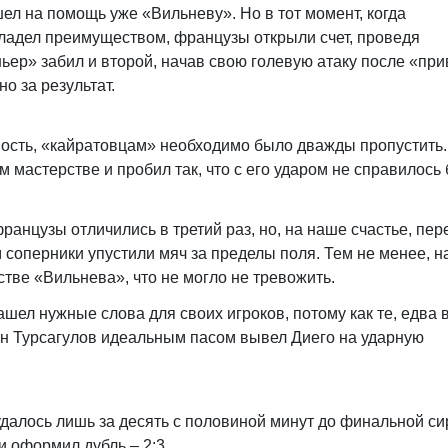
шел на помощь уже «Вильневу». Но в тот момент, когда
владел преимуществом, французы открыли счет, проведя
ьер» забил и второй, начав свою голевую атаку после «при
но за результат.
ность, «кайратовцам» необходимо было дважды пропустить.
мастерстве и пробил так, что с его ударом не справилось 
анцузы отличились в третий раз, но, на наше счастье, пер
соперники упустили мяч за пределы поля. Тем не менее, н
ве «Вильнева», что не могло не тревожить.
ашел нужные слова для своих игроков, потому как те, едва
рен Турсагулов идеальным пасом вывел Диего на ударную
далось лишь за десять с половиной минут до финальной си
и оформил дубль – 2:3.