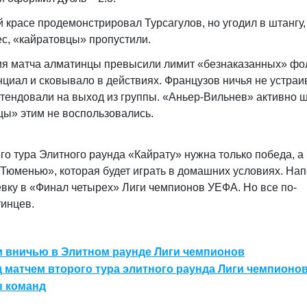
красе продемонстрировал Турсагулов, но угодил в штангу,
ес, «кайратовцы» пропустили.
ния матча алматинцы превысили лимит «безнаказанных» фо
нциал и сковывало в действиях. Французов ничья не устраи
етендовали на выход из группы. «Аньер-Вильнев» активно 
цы» этим не воспользовались.
ьего тура Элитного раунда «Кайрату» нужна только победа, а
 «Тюменью», которая будет играть в домашних условиях. На
евку в «Финал четырех» Лиги чемпионов УЕФА. Но все по-
тинцев.
и вничью в Элитном раунде Лиги чемпионов
 матчем второго тура элитного раунда Лиги чемпионо
ы команд