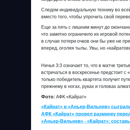
Следом индивидуальную технику во всей 
вместо того, чтобы упрочить свой перев
Еще за пять с лишним минут до оконча
что заметно ограничило их игровой поте
в случае потери очков они бы уже не пр
вперед, оголяя тылы. Увы, но «кайратов
Ничья 3:3 означает то, что в матче трет
встречаться в воскресенье предстоит с
только победитель квартета получит пут
прежнему в ногах, руках и головах алма
Фото:
АФК «Кайрат»
«Кайрат» и «Аньер-Вильнев» сыграл
АФК «Кайрат» провел разминку перед
«Аньер-Вильнев» - «Кайрат»: состав