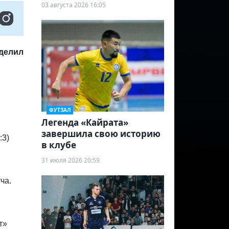
03 августа 2026 16:05
оделил
ФУТЗАЛ
Легенда «Кайрата»
завершила свою историю
:3)
в клубе
31 июля 2026 20:59
ча.
т»