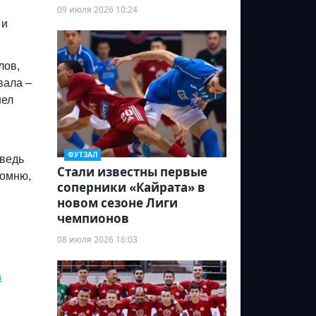
09 июля 2026 10:24
 и
лов,
вала –
шел
ФУТЗАЛ
 ведь
Стали известны первые
помню,
соперники «Кайрата» в
новом сезоне Лиги
чемпионов
08 июля 2026 16:03
в