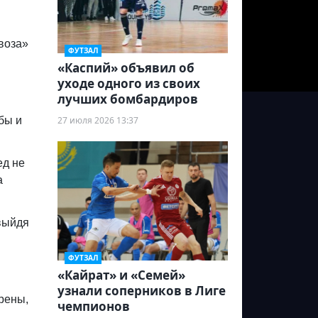
воза»
ФУТЗАЛ
«Каспий» объявил об
уходе одного из своих
лучших бомбардиров
бы и
27 июля 2026 13:37
ед не
а
 выйдя
ФУТЗАЛ
«Кайрат» и «Семей»
узнали соперников в Лиге
рены,
чемпионов