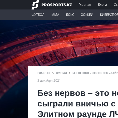
Главная
Блоги
Ст
ФУТБОЛ
ММА
БОКС
ХОККЕЙ
КИБЕРСПО
ГЛАВНАЯ
ФУТЗАЛ
БЕЗ НЕРВОВ – ЭТО НЕ ПРО «КА
3 декабря 2021
Без нервов – это 
сыграли вничью с
Элитном раунде Л