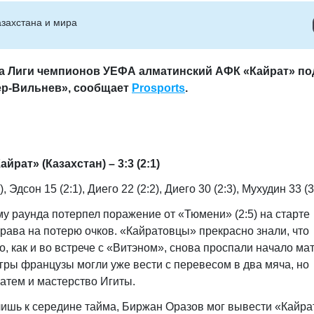
захстана и мира
да Лиги чемпионов УЕФА алматинский АФК «Кайрат» п
ер-Вильнев», сообщает
Prosports
.
рат» (Казахстан) – 3:3 (2:1)
 Эдсон 15 (2:1), Диего 22 (2:2), Диего 30 (2:3), Мухудин 33 (3
у раунда потерпел поражение от «Тюмени» (2:5) на старте
права на потерю очков. «Кайратовцы» прекрасно знали, что
о, как и во встрече с «Витэном», снова проспали начало мат
гры французы могли уже вести с перевесом в два мяча, но
затем и мастерство Игиты.
лишь к середине тайма, Биржан Оразов мог вывести «Кайра