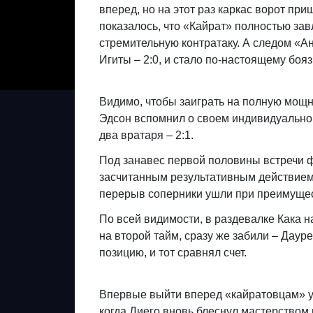
вперед, но на этот раз каркас ворот при
показалось, что «Кайрат» полностью за
стремительную контратаку. А следом «Ан
Игиты – 2:0, и стало по-настоящему бояз
Видимо, чтобы заиграть на полную мощ
Эдсон вспомнил о своем индивидуальном 
два вратаря – 2:1.
Под занавес первой половины встречи фр
засчитанным результативным действием 
перерыв соперники ушли при преимущест
По всей видимости, в раздевалке Кака н
на второй тайм, сразу же забили – Дау
позицию, и тот сравнял счет.
Впервые выйти вперед «кайратовцам» у
когда Диего вновь блеснул мастерством 