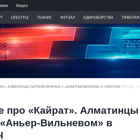
авки
Видео
РТ
LIFESTYLE
ТЕННИС
ФУТЗАЛ
ЕДИНОБОРСТВА
ТЯЖЕЛАЯ
ЙРАТ». АЛМАТИНЦЫ СЫГРАЛИ ВНИЧЬЮ С «АНЬЕР-ВИЛЬНЕВОМ» В ЭЛИТНОМ РАУНДЕ ЛЧ
не про «Кайрат». Алматинцы
 «Аньер-Вильневом» в
Ч