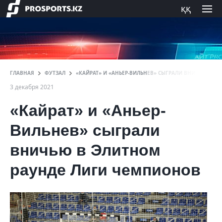
ққ
ГЛАВНАЯ
ФУТЗАЛ
«КАЙРАТ» И «АНЬЕР-ВИЛЬНЕВ» СЫГРАЛИ ВНИЧЬЮ В 
3 декабря 2021
«Кайрат» и «Аньер-
Вильнев» сыграли
вничью в Элитном
раунде Лиги чемпионов