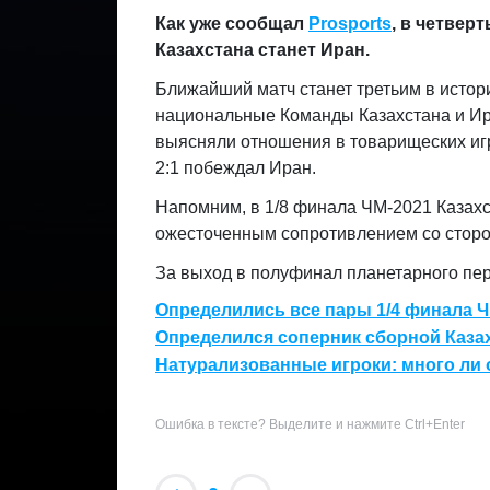
Как уже сообщал
Prosports
, в четвер
Казахстана станет Иран.
Ближайший матч станет третьим в истор
национальные Команды Казахстана и Ира
выясняли отношения в товарищеских игра
2:1 побеждал Иран.
Напомним, в 1/8 финала ЧМ-2021 Казахст
ожесточенным сопротивлением со сторон
За выход в полуфинал планетарного пер
Определились все пары 1/4 финала Ч
Определился соперник сборной Казах
Натурализованные игроки: много ли 
Ошибка в тексте? Выделите и нажмите Ctrl+Enter