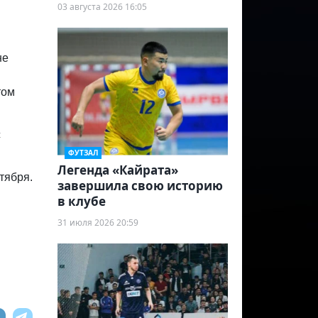
03 августа 2026 16:05
не
том
с
ФУТЗАЛ
Легенда «Кайрата»
тября.
завершила свою историю
в клубе
31 июля 2026 20:59