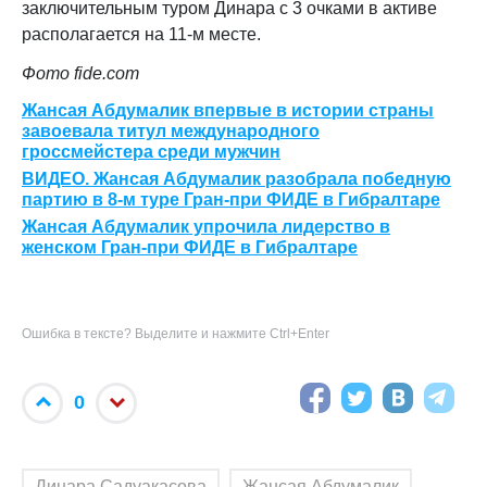
заключительным туром Динара с 3 очками в активе
располагается на 11-м месте.
Фото fide.com
Жансая Абдумалик впервые в истории страны
завоевала титул международного
гроссмейстера среди мужчин
ВИДЕО. Жансая Абдумалик разобрала победную
партию в 8-м туре Гран-при ФИДЕ в Гибралтаре
Жансая Абдумалик упрочила лидерство в
женском Гран-при ФИДЕ в Гибралтаре
Ошибка в тексте? Выделите и нажмите Ctrl+Enter
0
Динара Садуакасова
Жансая Абдумалик