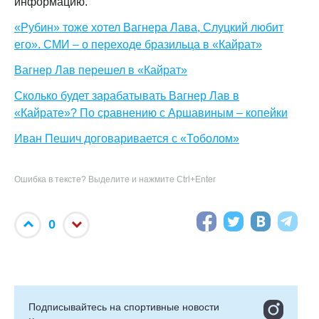
информацию.
«Рубин» тоже хотел Вагнера Лава, Слуцкий любит
его». СМИ – о переходе бразильца в «Кайрат»
Вагнер Лав перешел в «Кайрат»
Сколько будет зарабатывать Вагнер Лав в
«Кайрате»? По сравнению с Аршавиным – копейки
Иван Пешич договаривается с «Тоболом»
Ошибка в тексте? Выделите и нажмите Ctrl+Enter
0
Подписывайтесь на cпортивные новости