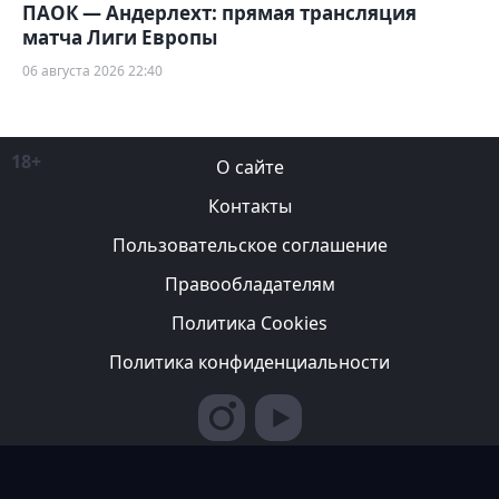
ПАОК — Андерлехт: прямая трансляция
матча Лиги Европы
06 августа 2026 22:40
18+
О сайте
Контакты
Пользовательское соглашение
Правообладателям
Политика Cookies
Политика конфиденциальности
Редакция вправе не вступать в переписку с авторами, не
возвращать фотографии и не рецензировать рукописи. За
содержание рекламных публикаций ответственность несет
рекламодатель. Редакция не всегда разделяет мнение авторов.