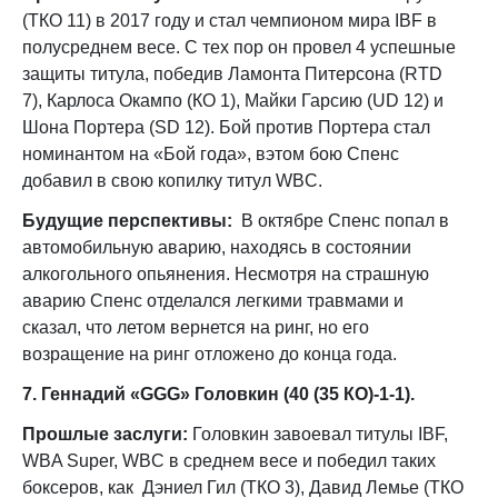
(ТКО 11) в 2017 году и стал чемпионом мира IBF в
полусреднем весе. С тех пор он провел 4 успешные
защиты титула, победив Ламонта Питерсона (RTD
7), Карлоса Окампо (КО 1), Майки Гарсию (UD 12) и
Шона Портера (SD 12). Бой против Портера стал
номинантом на «Бой года», вэтом бою Спенс
добавил в свою копилку титул WBC.
Будущие перспективы:
В октябре Спенс попал в
автомобильную аварию, находясь в состоянии
алкогольного опьянения. Несмотря на страшную
аварию Спенс отделался легкими травмами и
сказал, что летом вернется на ринг, но его
возращение на ринг отложено до конца года.
7. Геннадий «
GGG»
Головкин (40 (35 КО)-1-1).
Прошлые заслуги:
Головкин завоевал титулы IBF,
WBA Super, WBC в среднем весе и победил таких
боксеров, как Дэниел Гил (ТКО 3), Давид Лемье (ТКО