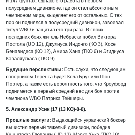
и 147 фунтах. Однако его работа в первом
полусреднем дивизионе, где он стал абсолютным
чемпионом мира, выделяет его от остальных. С тех
пор он поднялся в полусредний дивизион, завоевал
титул WBO и защитил его три раза. В своих
последних боях житель Небраски побил Виктора
Постола (UD 12), Джулиуса Индонго (КО 3), Хосе
Бенавидеса (КО 12), Амира Хана (ТКО 6) и Эгидиуса
Каваляускаса (ТКО 9).
Будущие перспективы:
Есть слухи, что следующим
соперником Теренса будет Келл Брук или Шон
Портер, а также есть вероятность того, что Кроуфорд
поднимется в первый средний вес для боя против
чемпиона WBO Патрика Тейшеры.
5. Александр Усик (17 (13 КО)-0-0).
Прошлые заслуги:
Выдающийся украинский боксер
вычистил первый тяжелый дивизион, победив
Кшиштофа Гловацки (UD 12), Марко Хука (ТКО 10),