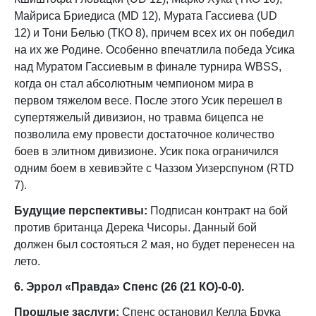
Майриса Бриедиса (MD 12), Мурата Гассиева (UD
12) и Тони Белью (ТКО 8), причем всех их он победил
на их же Родине. Особенно впечатлила победа Усика
над Муратом Гассиевым в финале турнира WBSS,
когда он стал абсолютным чемпионом мира в
первом тяжелом весе. После этого Усик перешел в
супертяжелый дивизион, но травма бицепса не
позволила ему провести достаточное количество
боев в элитном дивизионе. Усик пока ограничился
одним боем в хевивэйте с Чаззом Уизерспуном (RTD
7).
Будущие перспективы:
Подписан контракт на бой
против британца Дерека Чисоры. Данный бой
должен был состояться 2 мая, но будет перенесен на
лето.
6. Эррол «Правда» Спенс (26 (21 КО)-0-0).
Прошлые заслуги:
Спенс остановил Келла Брука