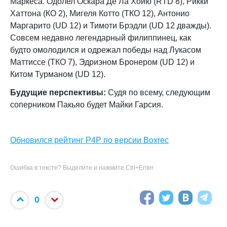
Маркеса. Одолел Оскара Де Ла Хойю (RTD 8), Рикки
Хаттона (КО 2), Мигеля Котто (ТКО 12), Антонио
Маргарито (UD 12) и Тимоти Брэдли (UD 12 дважды).
Совсем недавно легендарный филиппинец, как
будто омолодился и одрежал победы над Лукасом
Маттиссе (ТКО 7), Эдриэном Бронером (UD 12) и
Китом Турманом (UD 12).
Будущие перспективы:
Судя по всему, следующим
соперником Пакьяо будет Майки Гарсия.
Обновился рейтинг P4P по версии Boxrec
Ошибка в тексте? Выделите и нажмите Ctrl+Enter
0