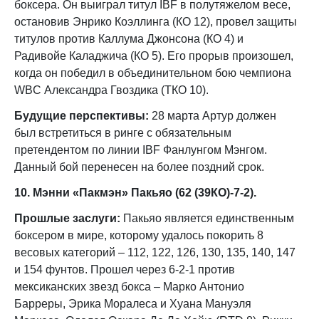
боксера. Он выиграл титул IBF в полутяжелом весе,
остановив Энрико Коэллинга (КО 12), провел защиты
титулов против Каллума Джонсона (КО 4) и
Радивойе Каладжича (КО 5). Его прорыв произошел,
когда он победил в объединительном бою чемпиона
WBC Александра Гвоздика (ТКО 10).
Будущие перспективы:
28 марта Артур должен
был встретиться в ринге с обязательным
претендентом по линии IBF Фанлунгом Мэнгом.
Данный бой перенесен на более поздний срок.
10. Мэнни «Пакмэн» Пакьяо (62 (39КО)-7-2).
Прошлые заслуги:
Пакьяо является единственным
боксером в мире, которому удалось покорить 8
весовых категорий – 112, 122, 126, 130, 135, 140, 147
и 154 фунтов. Прошел через 6-2-1 против
мексиканских звезд бокса – Марко Антонио
Барреры, Эрика Моралеса и Хуана Мануэля