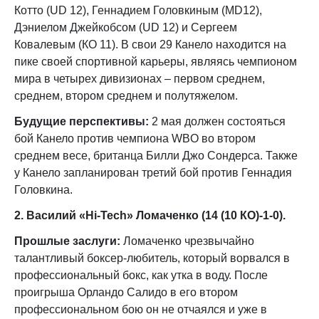
Котто (UD 12), Геннадием Головкиным (MD12),
Дэниелом Джейкобсом (UD 12) и Сергеем
Ковалевым (КО 11). В свои 29 Канело находится на
пике своей спортивной карьеры, являясь чемпионом
мира в четырех дивизионах – первом среднем,
среднем, втором среднем и полутяжелом.
Будущие перспективы:
2 мая должен состояться
бой Канело против чемпиона WBO во втором
среднем весе, британца Билли Джо Сондерса. Также
у Канело запланирован третий бой против Геннадия
Головкина.
2. Василий «
Hi-
Tech» Ломаченко (14 (10 КО)-1-0).
Прошлые заслуги:
Ломаченко чрезвычайно
талантливый боксер-любитель, который ворвался в
профессиональный бокс, как утка в воду. После
проигрыша Орландо Салидо в его втором
профессиональном бою он не отчаялся и уже в