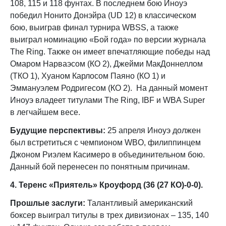
108, 115 и 118 фунтах. В последнем бою Иноуэ
победил Нонито Донэйра (UD 12) в классическом
бою, выиграв финал турнира WBSS, а также
выиграл номинацию «Бой года» по версии журнала
The Ring. Также он имеет впечатляющие победы над
Омаром Нарваэсом (КО 2), Джейми МакДоннеллом
(ТКО 1), Хуаном Карлосом Паяно (КО 1) и
Эммануэлем Родригесом (КО 2). На данный момент
Иноуэ владеет титулами The Ring, IBF и WBA Super
в легчайшем весе.
Будущие перспективы:
25 апреля Иноуэ должен
был встретиться с чемпионом WBO, филиппинцем
Джоном Риэлем Касимеро в объединительном бою.
Данный бой перенесен по понятным причинам.
4. Теренс «Приятель» Кроуфорд (36 (27 КО)-0-0).
Прошлые заслуги:
Талантливый американский
боксер выиграл титулы в трех дивизионах – 135, 140