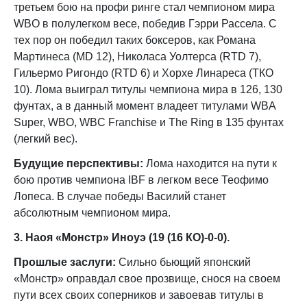
третьем бою на профи ринге стал чемпионом мира
WBO в полулегком весе, победив Гэрри Рассела. С
тех пор он победил таких боксеров, как Романа
Мартинеса (MD 12), Николаса Уолтерса (RTD 7),
Гильермо Ригондо (RTD 6) и Хорхе Линареса (ТКО
10). Лома выиграл титулы чемпиона мира в 126, 130
фунтах, а в данный момент владеет титулами WBA
Super, WBO, WBC Franchise и The Ring в 135 фунтах
(легкий вес).
Будущие перспективы:
Лома находится на пути к
бою против чемпиона IBF в легком весе Теофимо
Лопеса. В случае победы Василий станет
абсолютным чемпионом мира.
3. Наоя «Монстр» Иноуэ (19 (16 КО)-0-0).
Прошлые заслуги:
Сильно бьющий японский
«Монстр» оправдал свое прозвище, снося на своем
пути всех своих соперников и завоевав титулы в