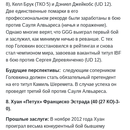
8), Келл Брук (ТКО 5) и Дэниел Джейкобс (UD 12).
Две единственные помарки в его
профессиональном рекорде были заработаны в бою
против Сауля Алвьареса (ничья и поражение).
Однако многие верят, что GGG выиграл первый бой
и заслужил, как минимум ничью в реванше. С тех
пор Головкин восстановился в рейтингах и снова
стал чемпионом мира, завоевав вакантный титул IBF
в бою против Сергея Деревянченко (UD 12).
Будущие перспективы:
следующим соперником
Головкина должен стать обязательный претендент
на его титул Камиль Шеремета. В случае успеха он
проведет третий бой против Сауля Алвьареса.
8. Хуан «Петух» Франциско Эстрада (40 (27 КО)-3-
0).
Прошлые заслуги:
В ноябре 2012 года Хуан
проиграл весьма конкурентный бой бывшему