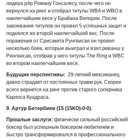
лидера p4p Роману Гонсалесу, после чего он
вернулся на ринг и отобрал титулы WBA и WBO в
наилегчайшем весе у Брайана Вилории. После
завоевания титулов он провел 5 успешных защит и
поднялся во второй наилегчайший вес. После
поражения от Срисакета Рунгвисая он провел
несколько боев, которые выиграл и взял реванш у
Рингвисая, отобрав у него титулы The Ring и WBC
во втором наилегчайшем весе.
Будущие перспективы:
29-летний мексиканец
давно страдает от постоянных травм рук. Скорее
всего вернется на ринг против старого соперника
Карлоса Куадраса.
9. Артур Бетербиев (15 (15КО)-0-0).
Прошлые заслуги:
физически сильный российский
боксер был успешным боксером-любителем и
быстро трансформировался в профессионального