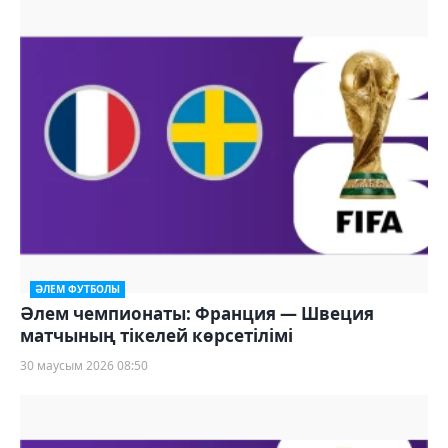
ӘЛЕМ ФУТБОЛЫ
Әлем чемпионаты: Франция — Швеция
матчының тікелей көрсетілімі
30 маусым 2026 08:50