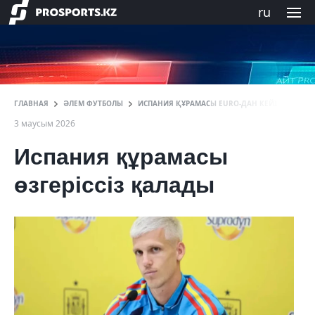
ru
ГЛАВНАЯ
ӘЛЕМ ФУТБОЛЫ
ИСПАНИЯ ҚҰРАМАСЫ EURO-ДАН КЕЙІН ҚҰРАМАҒ
3 маусым 2026
Испания құрамасы
өзгеріссіз қалады