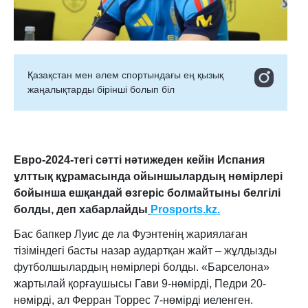
Қазақстан мен әлем спортындағы ең қызық
жаңалықтарды бірінші болып біл
Евро-2024-тегі сәтті нәтижеден кейін Испания
ұлттық құрамасында ойыншылардың нөмірлері
бойынша ешқандай өзгеріс болмайтыны белгілі
болды, деп хабарлайды
Prosports.kz.
Бас бапкер Луис де ла Фуэнтенің жариялаған
тізіміндегі басты назар аудартқан жайт – жұлдызды
футболшылардың нөмірлері болды. «Барселона»
жартылай қорғаушысы Гави 9-нөмірді, Педри 20-
нөмірді, ал Ферран Торрес 7-нөмірді иеленген.