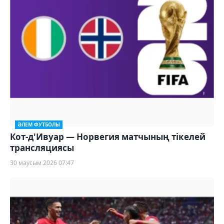
ӘЛЕМ ФУТБОЛЫ
Кот-д'Ивуар — Норвегия матчының тікелей
трансляциясы
30 маусым 2026 07:47