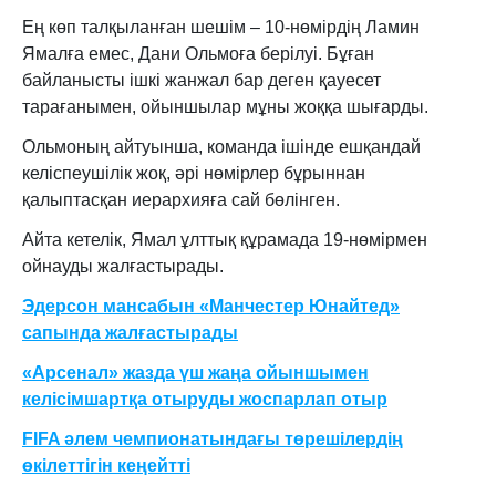
Ең көп талқыланған шешім – 10-нөмірдің Ламин
Ямалға емес, Дани Ольмоға берілуі. Бұған
байланысты ішкі жанжал бар деген қауесет
тарағанымен, ойыншылар мұны жоққа шығарды.
Ольмоның айтуынша, команда ішінде ешқандай
келіспеушілік жоқ, әрі нөмірлер бұрыннан
қалыптасқан иерархияға сай бөлінген.
Айта кетелік, Ямал ұлттық құрамада 19-нөмірмен
ойнауды жалғастырады.
Эдерсон мансабын «Манчестер Юнайтед»
сапында жалғастырады
«Арсенал» жазда үш жаңа ойыншымен
келісімшартқа отыруды жоспарлап отыр
FIFA әлем чемпионатындағы төрешілердің
өкілеттігін кеңейтті