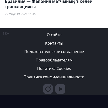
Бразилия — Жапония матчының тікелей
трансляциясы
29 маусым 2026 15:35
18+
О сайте
Контакты
Пользовательское соглашение
Правообладателям
Политика Cookies
Политика конфиденциальности
Редакция вправе не вступать в переписку с авторами, не
возвращать фотографии и не рецензировать рукописи. За
содержание рекламных публикаций ответственность несет
рекламодатель. Редакция не всегда разделяет мнение авторов.