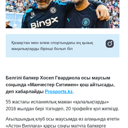
Қазақстан мен әлем спортындағы ең қызық
жаңалықтарды бірінші болып біл
Белгілі бапкер Хосеп Гвардиола осы маусым
соңында «Манчестер Ситимен» қош айтысады,
деп хабарлайды
Prosports
.
kz
.
55 жастағы испаниялық маман
«қалалықтарды»
2016 жылдан бері тізгіндеп, 20 трофейге қол жеткізді.
Ағылшындық клуб осы маусымда өз алаңында өтетін
«Астон Виллаға» қарсы соңғы матчта бапкерге