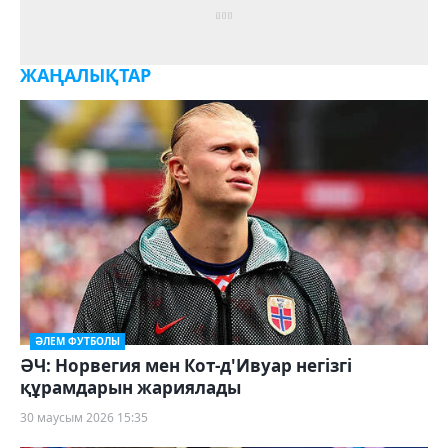
ЖАҢАЛЫҚТАР
ӘЛЕМ ФУТБОЛЫ
ӘЧ: Норвегия мен Кот-д'Ивуар негізгі
құрамдарын жариялады
30 маусым 2026 15:35