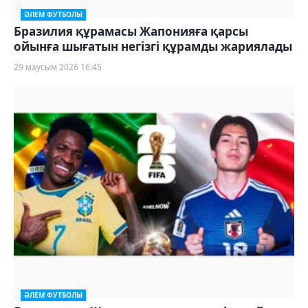
ӘЛЕМ ФУТБОЛЫ
Бразилия құрамасы Жапонияға қарсы
ойынға шығатын негізгі құрамды жариялады
29 маусым 2026 16:45
ӘЛЕМ ФУТБОЛЫ