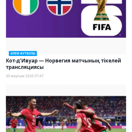
ӘЛЕМ ФУТБОЛЫ
Кот-д'Ивуар — Норвегия матчының тікелей
трансляциясы
30 маусым 2026 07:47