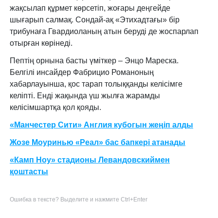
жақсылап құрмет көрсетіп, жоғары деңгейде
шығарып салмақ.
Сондай-ақ «Этихадтағы» бір
трибунаға Гвардиоланың атын беруді де жоспарлап
отырған көрінеді.
Пептің орнына басты үміткер – Энцо Мареска.
Белгілі инсайдер Фабрицио Романоның
хабарлауынша, қос тарап толыққанды келісімге
келіпті. Енді жақында үш жылға жарамды
келісімшартқа қол қояды
.
«Манчестер Сити» Англия кубогын жеңіп алды
Жозе Моуринью «Реал» бас бапкері атанады
«Камп Ноу» стадионы Левандовскиймен
қоштасты
Ошибка в тексте? Выделите и нажмите Ctrl+Enter