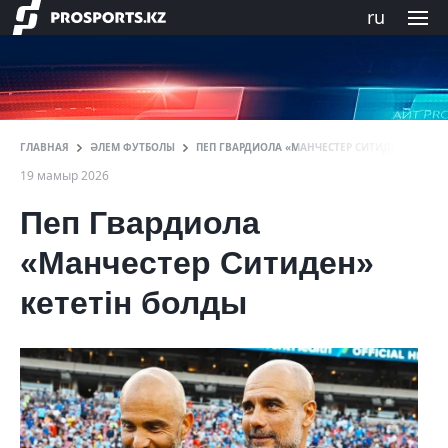
ru
ГЛАВНАЯ
ӘЛЕМ ФУТБОЛЫ
ПЕП ГВАРДИОЛА «МАНЧЕСТЕР СИТИДЕН» КЕТЕД
19 мамыр 2026
Пеп Гвардиола
«Манчестер Ситиден»
кететін болды