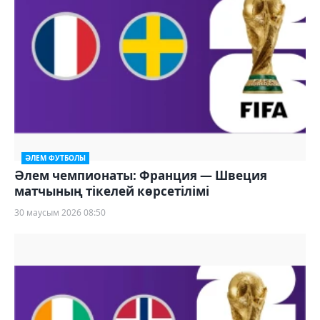
ӘЛЕМ ФУТБОЛЫ
Әлем чемпионаты: Франция — Швеция
матчының тікелей көрсетілімі
30 маусым 2026 08:50