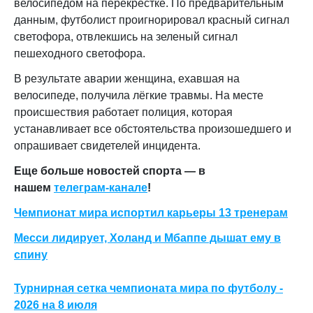
велосипедом на перекрестке. По предварительным
данным, футболист проигнорировал красный сигнал
светофора, отвлекшись на зеленый сигнал
пешеходного светофора.
В результате аварии женщина, ехавшая на
велосипеде, получила лёгкие травмы. На месте
происшествия работает полиция, которая
устанавливает все обстоятельства произошедшего и
опрашивает свидетелей инцидента.
Еще больше новостей спорта — в
нашем
телеграм-канале
!
Чемпионат мира испортил карьеры 13 тренерам
Месси лидирует, Холанд и Мбаппе дышат ему в
спину
Турнирная сетка чемпионата мира по футболу -
2026 на 8 июля