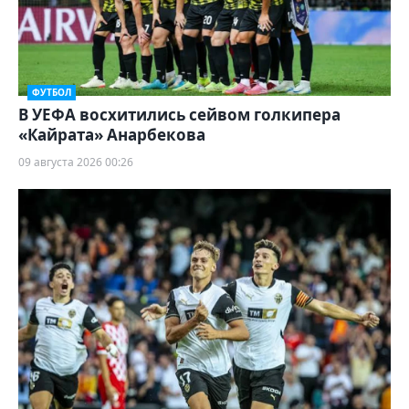
ФУТБОЛ
В УЕФА восхитились сейвом голкипера
«Кайрата» Анарбекова
09 августа 2026 00:26