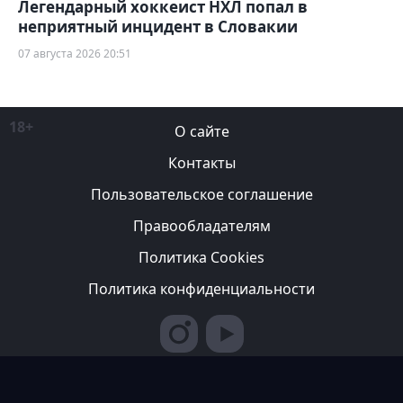
Легендарный хоккеист НХЛ попал в
неприятный инцидент в Словакии
07 августа 2026 20:51
18+
О сайте
Контакты
Пользовательское соглашение
Правообладателям
Политика Cookies
Политика конфиденциальности
Редакция вправе не вступать в переписку с авторами, не
возвращать фотографии и не рецензировать рукописи. За
содержание рекламных публикаций ответственность несет
рекламодатель. Редакция не всегда разделяет мнение авторов.