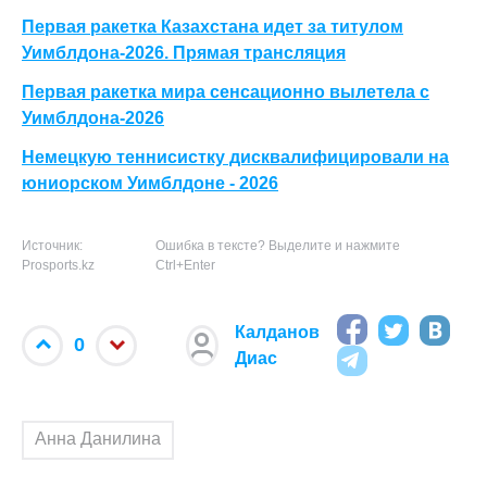
Первая ракетка Казахстана идет за титулом
Уимблдона-2026. Прямая трансляция
Первая ракетка мира сенсационно вылетела с
Уимблдона-2026
Немецкую теннисистку дисквалифицировали на
юниорском Уимблдоне - 2026
Источник:
Ошибка в тексте? Выделите и нажмите
Prosports.kz
Ctrl+Enter
Калданов
0
Диас
Анна Данилина