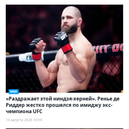
ММА
«Раздражает этой ниндзя-херней». Ренье де
Риддер жестко прошелся по имиджу экс-
чемпиона UFC
10 августа 2026 10:59