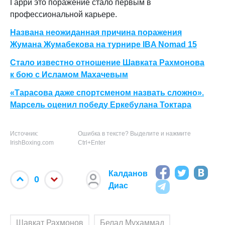
Гарри это поражение стало первым в
профессиональной карьере.
Названа неожиданная причина поражения
Жумана Жумабекова на турнире IBA Nomad 15
Стало известно отношение Шавката Рахмонова
к бою с Исламом Махачевым
«Тарасова даже спортсменом назвать сложно».
Марсель оценил победу Еркебулана Токтара
Источник:
Ошибка в тексте? Выделите и нажмите
IrishBoxing.com
Ctrl+Enter
Калданов
0
Диас
Шавкат Рахмонов
Белал Мухаммад