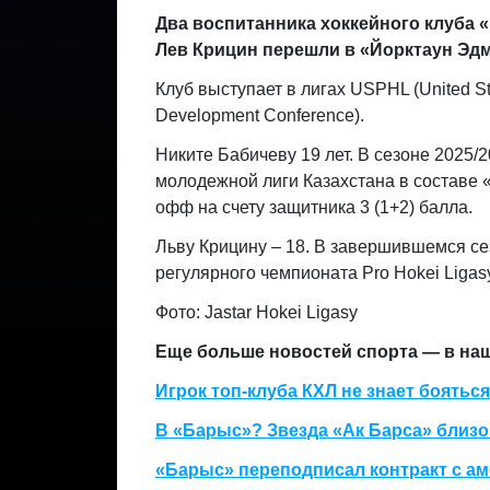
Два воспитанника хоккейного клуба 
Лев Крицин перешли в «Йорктаун Эд
Клуб выступает в лигах USPHL (United St
Development Conference).
Никите Бабичеву 19 лет. В сезоне 2025/
молодежной лиги Казахстана в составе «
офф на счету защитника 3 (1+2) балла.
Льву Крицину – 18. В завершившемся сез
регулярного чемпионата Pro Hokei Ligasy
Фото: Jastar Hokei Ligasy
Еще больше новостей спорта — в н
Игрок топ-клуба КХЛ не знает боятьс
В «Барыс»? Звезда «Ак Барса» близок
«Барыс» переподписал контракт с 