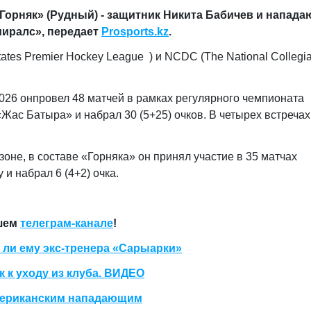
«Горняк» (Рудный) - защитник Никита Бабичев и напад
миралс», передает
Prosports.kz
.
ates Premier Hockey League ) и NCDC (The National Collegia
2026 онпровел 48 матчей в рамках регулярного чемпионата
Жас Батыра» и набрал 30 (5+25) очков. В четырех встречах
оне, в составе «Горняка» он принял участие в 35 матчах
 и набрал 6 (4+2) очка.
ашем
телеграм-канале
!
я ли ему экс-тренера «Сарыарки»
 к уходу из клуба. ВИДЕО
американским нападающим