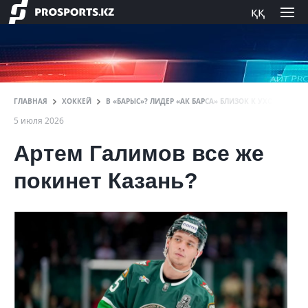
ққ
ГЛАВНАЯ
ХОККЕЙ
В «БАРЫС»? ЛИДЕР «АК БАРСА» БЛИЗОК К УХОДУ ИЗ КЛ
5 июля 2026
Артем Галимов все же
покинет Казань?