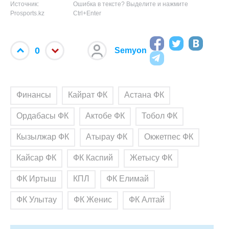
Источник:
Ошибка в тексте? Выделите и нажмите
Prosports.kz
Ctrl+Enter
0
Semyon
Финансы
Кайрат ФК
Астана ФК
Ордабасы ФК
Актобе ФК
Тобол ФК
Кызылжар ФК
Атырау ФК
Окжетпес ФК
Кайсар ФК
ФК Каспий
Жетысу ФК
ФК Иртыш
КПЛ
ФК Елимай
ФК Улытау
ФК Женис
ФК Алтай