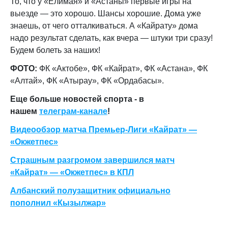
То, что у «Елимая» и «Астаны» первые игры на
выезде — это хорошо. Шансы хорошие. Дома уже
знаешь, от чего отталкиваться. А «Кайрату» дома
надо результат сделать, как вчера — штуки три сразу!
Будем болеть за наших!
ФОТО:
ФК «Актобе», ФК «Кайрат», ФК «Астана», ФК
«Алтай», ФК «Атырау», ФК «Ордабасы».
Еще больше новостей спорта - в
нашем
телеграм-канале
!
Видеообзор матча Премьер-Лиги «Кайрат» —
«Окжетпес»
Страшным разгромом завершился матч
«Кайрат» — «Окжетпес» в КПЛ
Албанский полузащитник официально
пополнил «Кызылжар»