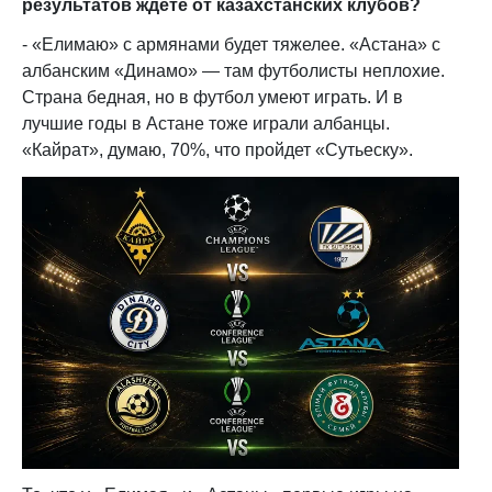
результатов ждете от казахстанских клубов?
- «Елимаю» с армянами будет тяжелее. «Астана» с
албанским «Динамо» — там футболисты неплохие.
Страна бедная, но в футбол умеют играть. И в
лучшие годы в Астане тоже играли албанцы.
«Кайрат», думаю, 70%, что пройдет «Сутьеску».