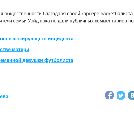
ия общественности благодаря своей карьере баскетболиста
вители семьи Уэйд пока не дали публичных комментариев по
после шокирующего инцидента
стве матери
еременной девушки футболиста
аева