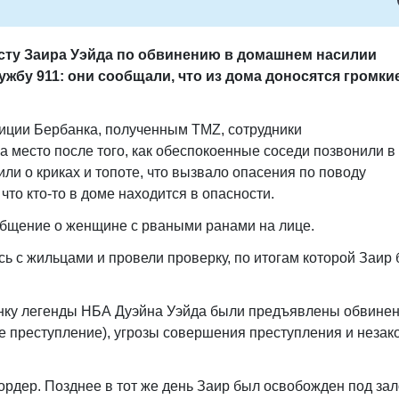
есту Заира Уэйда по обвинению в домашнем насилии
жбу 911: они сообщали, что из дома доносятся громки
иции Бербанка, полученным TMZ, сотрудники
 место после того, как обеспокоенные соседи позвонили в 
или о криках и топоте, что вызвало опасения по поводу
что кто-то в доме находится в опасности.
общение о женщине с рваными ранами на лице.
ь с жильцами и провели проверку, по итогам которой Заир
нку легенды НБА Дуэйна Уэйда были предъявлены обвинен
е преступление), угрозы совершения преступления и незак
дер. Позднее в тот же день Заир был освобожден под зал