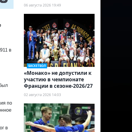
06 августа 2026 19:49
е
911 в
БАСКЕТБОЛ
«Монако» не допустили к
участию в чемпионате
Франции в сезоне-2026/27
 был
02 августа 2026 14:03
ия по
онное
ог в