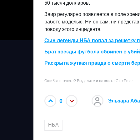
50 тысяч долларов.
Заир регулярно появляется в поле зрен
работе моделью. Ни он сам, ни предста
поводу этого инцидента.
Сын легенды НБА попал за решетку 
Брат звезды футбола обвинен в убий
Раскрыта жуткая правда о смерти б
Ошибка в тексте? Выделите и нажмите Ctrl+Enter
0
Эльзара Аб
НБА