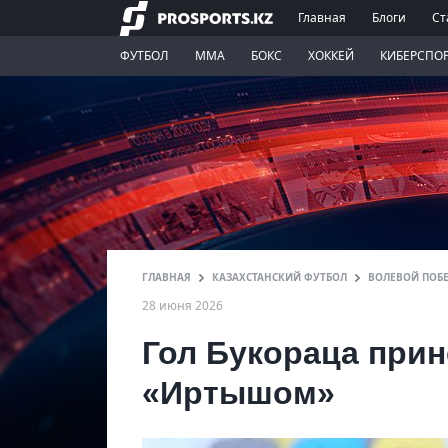
Главная
Блоги
Ст
ФУТБОЛ
ММА
БОКС
ХОККЕЙ
КИБЕРСПО
ГЛАВНАЯ
КАЗАХСТАНСКИЙ ФУТБОЛ
ВОЛЕВОЙ ПОБ
28 июня 2026
Гол Букораца прин
«Иртышом»