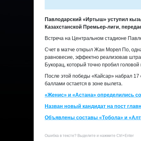
Павлодарский «Иртыш» уступил кызы
Казахстанской Премьер-лиги,
переда
Встреча на Центральном стадионе Павло
Счет в матче открыл Жан Морел По, одн
равновесие, эффектно реализовав штра
Букорац, который точно пробил головой 
После этой победы «Кайсар» набрал 17 
баллами остается в зоне вылета.
«Женис» и «Астана» определились с
Назван новый кандидат на пост глав
Объявлены составы «Тобола» и «Алт
Ошибка в тексте? Выделите и нажмите Ctrl+Enter