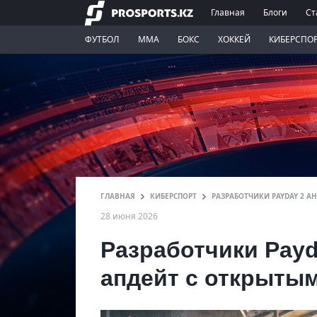
Главная
Блоги
Ст
ФУТБОЛ
ММА
БОКС
ХОККЕЙ
КИБЕРСПО
ГЛАВНАЯ
КИБЕРСПОРТ
РАЗРАБОТЧИКИ PAYDAY 2 А
28 июня 2026
Разработчики Pay
апдейт с открытым