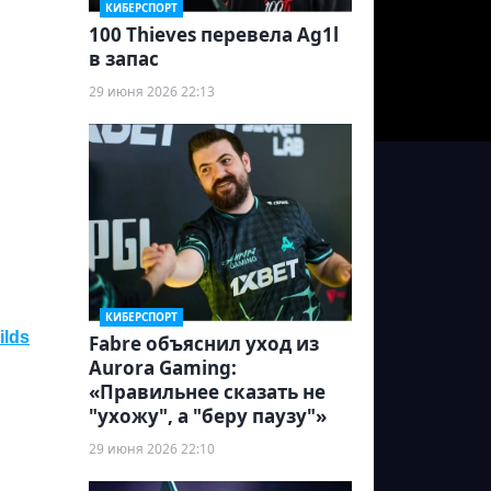
КИБЕРСПОРТ
100 Thieves перевела Ag1l
в запас
29 июня 2026 22:13
КИБЕРСПОРТ
ilds
Fabre объяснил уход из
Aurora Gaming:
«Правильнее сказать не
"ухожу", а "беру паузу"»
29 июня 2026 22:10