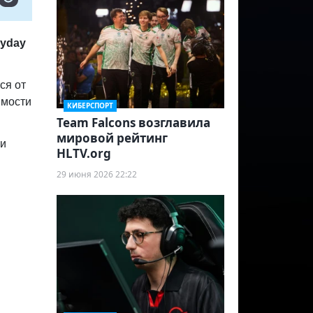
ayday
ся от
имости
КИБЕРСПОРТ
Team Falcons возглавила
мировой рейтинг
ии
HLTV.org
29 июня 2026 22:22