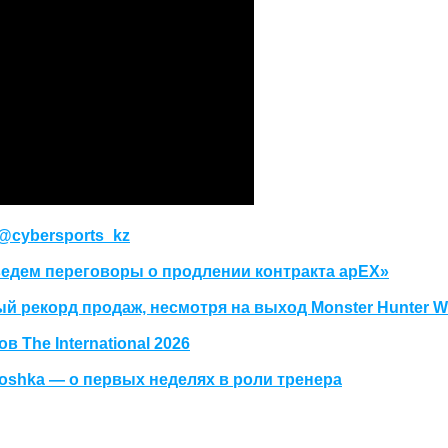
@cybersports_kz
 ведем переговоры о продлении контракта apEX»
ый рекорд продаж, несмотря на выход Monster Hunter W
The International 2026
oshka — о первых неделях в роли тренера