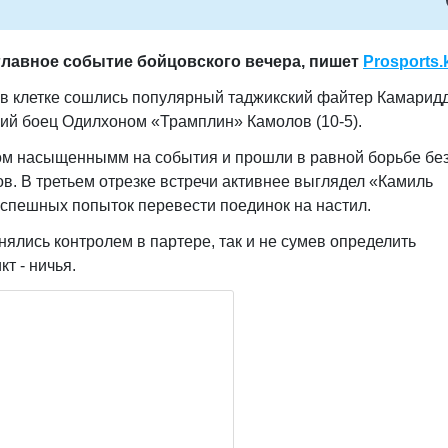
главное событие бойцовского вечера, пишет
Prosports
.
 в клетке сошлись популярный таджикский файтер Камарид
кий боец Одилхоном «Трамплин» Камолов (10-5).
ом насыщеннымм на события и прошли в равной борьбе бе
в. В третьем отрезке встречи активнее выглядел «Камиль
спешных попыток перевести поединок на настил.
ялись контролем в партере, так и не сумев определить
т - ничья.