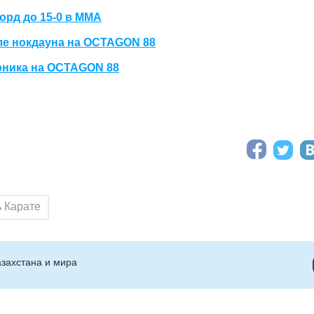
орд до 15-0 в ММА
ле нокдауна на OCTAGON 88
рника на OCTAGON 88
 Карате
захстана и мира