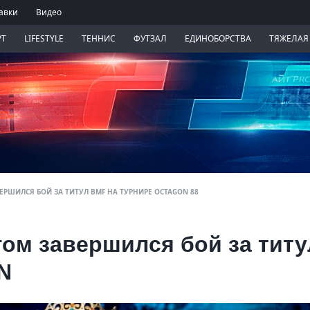
авки
Видео
РТ
LIFESTYLE
ТЕННИС
ФУТЗАЛ
ЕДИНОБОРСТВА
ТЯЖЕЛАЯ
РШИЛСЯ БОЙ ЗА ТИТУЛ BMF НА ТУРНИРЕ OCTAGON 88
ом завершился бой за титу
N