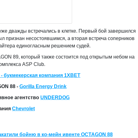
уже дважды встречались в клетке. Первый бой завершился
л признан несостоявшимся, а вторая встреча соперников
файтера единогласным решением судей.
GON 89, который также состоится под открытым небом на
омплекса ASP Club.
- букмекерская компания 1XBET
ON 88 -
Gorilla Energy Drink
ивное агентство
UNDERDOG
пания
Chevrolet
закатили бойню в ко-мейн ивенте OCTAGON 88