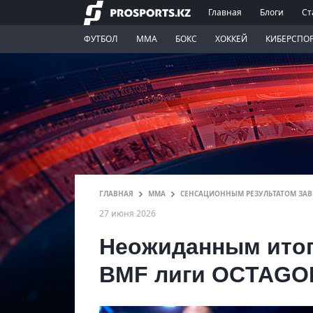
Главная
Блоги
Ст
ФУТБОЛ
ММА
БОКС
ХОККЕЙ
КИБЕРСПО
ГЛАВНАЯ
ММА
СЕНСАЦИОННЫМ РЕЗУЛЬТАТОМ ЗАВЕ
27 июня 2026
Неожиданным итог
BMF лиги OCTAGO