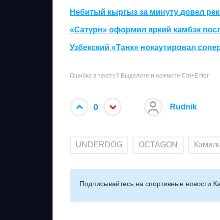
Небитый кыргыз за минуту довел рек
«Сатурн» оформил яркий камбэк пос
Узбекский «Танк» нокаутировал сопе
Ошибка в тексте? Выделите и нажмите Ctrl+Enter
0
Rudnik
UNDERDOG
OCTAGON
Камиль
Подписывайтесь на cпортивные новости Ка