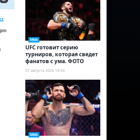
kz
дин
ММА
UFC готовит серию
з
турниров, которая сведет
фанатов с ума. ФОТО
07 августа 2026 10:34
ММА