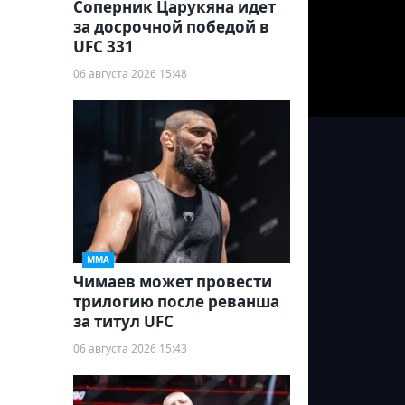
Соперник Царукяна идет
за досрочной победой в
UFC 331
06 августа 2026 15:48
ММА
Чимаев может провести
трилогию после реванша
за титул UFC
06 августа 2026 15:43