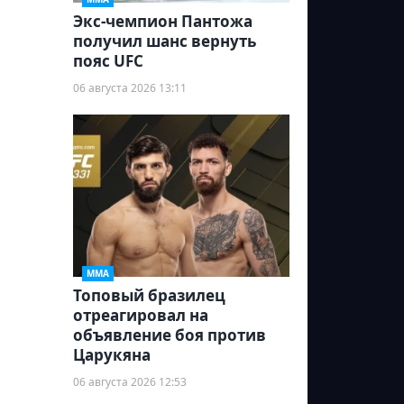
Экс-чемпион Пантожа
получил шанс вернуть
пояс UFC
06 августа 2026 13:11
ММА
Топовый бразилец
отреагировал на
объявление боя против
Царукяна
06 августа 2026 12:53