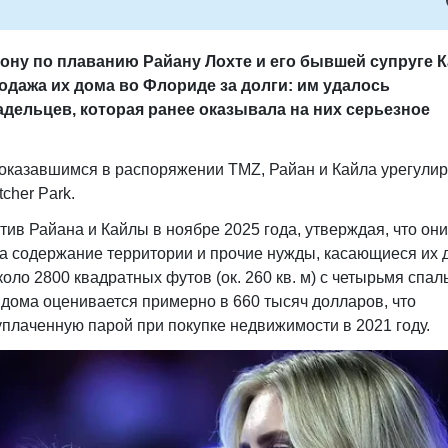
ну по плаванию Райану Лохте и его бывшей супруге 
одажа их дома во Флориде за долги: им удалось
дельцев, которая ранее оказывала на них серьезное
оказавшимся в распоряжении TMZ, Райан и Кайла урегули
cher Park.
тив Райана и Кайлы в ноябре 2025 года, утверждая, что они
а содержание территории и прочие нужды, касающиеся их 
ло 2800 квадратных футов (ок. 260 кв. м) с четырьмя спа
дома оценивается примерно в 660 тысяч долларов, что
уплаченную парой при покупке недвижимости в 2021 году.