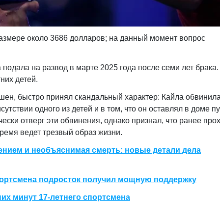
азмере около 3686 долларов; на данный момент вопрос
подала на развод в марте 2025 года после семи лет брака.
них детей.
шен, быстро принял скандальный характер: Кайла обвинил
утствии одного из детей и в том, что он оставлял в доме п
чески отверг эти обвинения, однако признал, что ранее про
ремя ведет трезвый образ жизни.
ением и необъяснимая смерть: новые детали дела
спортсмена подросток получил мощную поддержку
их минут 17-летнего спортсмена