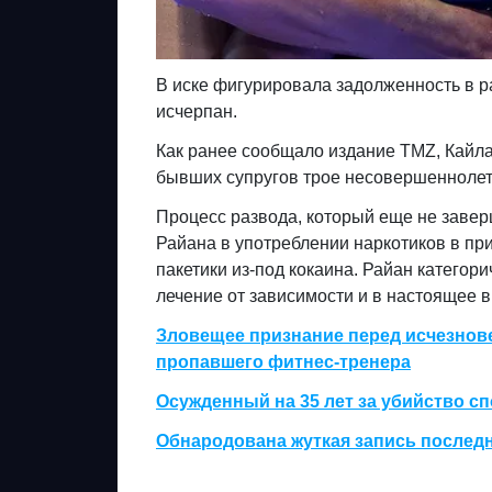
В иске фигурировала задолженность в р
исчерпан.
Как ранее сообщало издание TMZ, Кайла 
бывших супругов трое несовершеннолет
Процесс развода, который еще не завер
Райана в употреблении наркотиков в прис
пакетики из-под кокаина. Райан категори
лечение от зависимости и в настоящее в
Зловещее признание перед исчезнов
пропавшего фитнес-тренера
Осужденный на 35 лет за убийство 
Обнародована жуткая запись последн