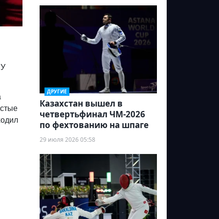
 У
ДРУГИЕ
а
Казахстан вышел в
устые
четвертьфинал ЧМ-2026
ходил
по фехтованию на шпаге
29 июля 2026 05:58