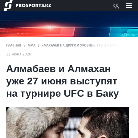
ққ
ГЛАВНАЯ
ММА
«МАХАЧЕВ НА ДРУГОМ УРОВНЕ». ТРЕНЕР РАХМОНОВА С А
22 июня 2026
Алмабаев и Алмахан
уже 27 июня выступят
на турнире UFC в Баку