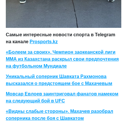
Самые интересные новости спорта в Telegram
на канале
Prosports.kz
«Болеем за своих». Чемпион заокеанской лиги
ММА из Казахстана раскрыл свои предпочтения
на футбольном Мундиале
Уникальный соперник Шавката Рахмонова
высказался о предстоящем бое с Махачевым
Мовсар Евлоев заинтриговал фанатов намеком
на следующий бой в UFC
«Видны слабые стороны». Махачев разобрал
соперника после боя с Шавкатом