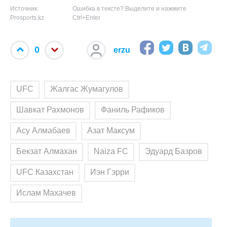
Источник:
Ошибка в тексте? Выделите и нажмите
Prosports.kz
Ctrl+Enter
0
erzu
UFC
Жалгас Жумагулов
Шавкат Рахмонов
Фаниль Рафиков
Асу Алмабаев
Азат Максум
Бекзат Алмахан
Naiza FC
Эдуард Базров
UFC Казахстан
Иэн Гэрри
Ислам Махачев