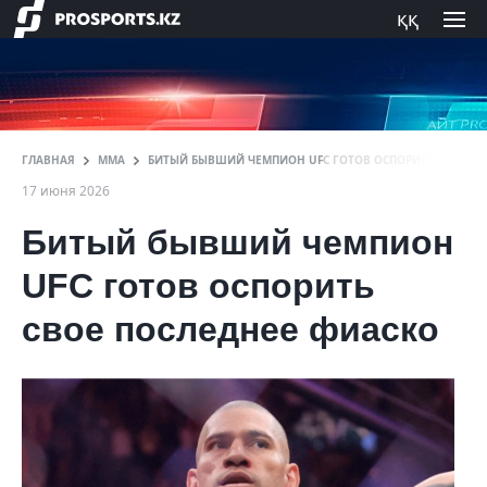
ққ
ГЛАВНАЯ
ММА
БИТЫЙ БЫВШИЙ ЧЕМПИОН UFC ГОТОВ ОСПОРИТЬ СВОЕ П
17 июня 2026
Битый бывший чемпион
UFC готов оспорить
свое последнее фиаско