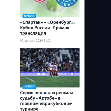
ФУТБОЛ
«Спартак» – «Оренбург».
Кубок России. Прямая
трансляция
05 августа 2026 11:24
ФУТБОЛ
Серия пенальти решила
судьбу «Актобе» в
главном еврокубковом
турнире