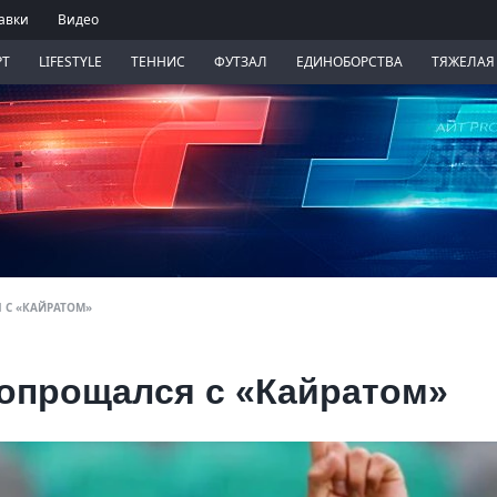
авки
Видео
РТ
LIFESTYLE
ТЕННИС
ФУТЗАЛ
ЕДИНОБОРСТВА
ТЯЖЕЛАЯ
 С «КАЙРАТОМ»
попрощался с «Кайратом»