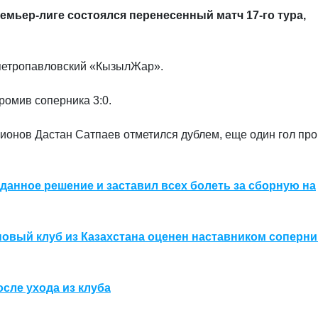
ремьер-лиге состоялся перенесенный матч 17-го тура,
петропавловский «КызылЖар».
омив соперника 3:0.
онов Дастан Сатпаев отметился дублем, еще один гол про
данное решение и заставил всех болеть за сборную на
повый клуб из Казахстана оценен наставником соперни
сле ухода из клуба