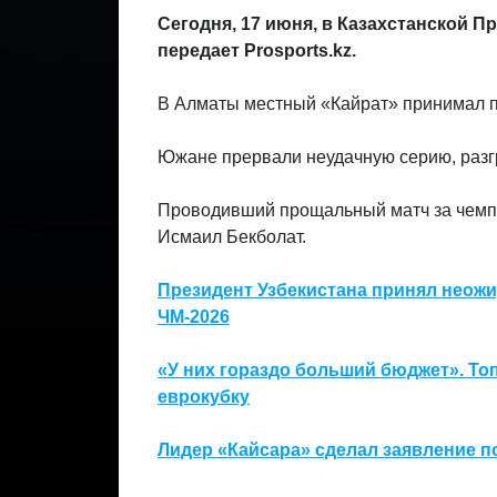
Сегодня, 17 июня, в Казахстанской П
передает Prosports.kz.
В Алматы местный «Кайрат» принимал 
Южане прервали неудачную серию, разгр
Проводивший прощальный матч за чемпи
Исмаил Бекболат.
Президент Узбекистана принял неожи
ЧМ-2026
«У них гораздо больший бюджет». То
еврокубку
Лидер «Кайсара» сделал заявление по