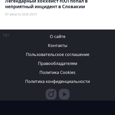
Легендарный хоккеист НХЛ попал в
неприятный инцидент в Словакии
07 августа 2026 20:51
18+
О сайте
Контакты
Пользовательское соглашение
Правообладателям
Политика Cookies
Политика конфиденциальности
Редакция вправе не вступать в переписку с авторами, не
возвращать фотографии и не рецензировать рукописи. За
содержание рекламных публикаций ответственность несет
рекламодатель. Редакция не всегда разделяет мнение авторов.