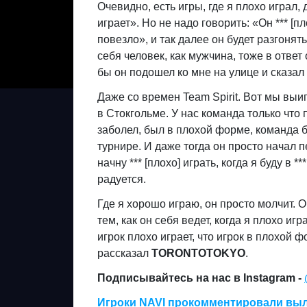
Очевидно, есть игры, где я плохо играл, д
играет». Но не надо говорить: «Он *** [пл
повезло», и так далее он будет разгонят
себя человек, как мужчина, тоже в ответ
бы он подошел ко мне на улице и сказал
Даже со времен Team Spirit. Вот мы выи
в Стокгольме. У нас команда только что 
заболел, был в плохой форме, команда 
турнире. И даже тогда он просто начал пе
начну *** [плохо] играть, когда я буду в 
радуется.
Где я хорошо играю, он просто молчит. О
тем, как он себя ведет, когда я плохо иг
игрок плохо играет, что игрок в плохой 
рассказал
TORONTOTOKYO
.
Подписывайтесь на нас в Instagram -
Игроки NAVI прокомментировали выле