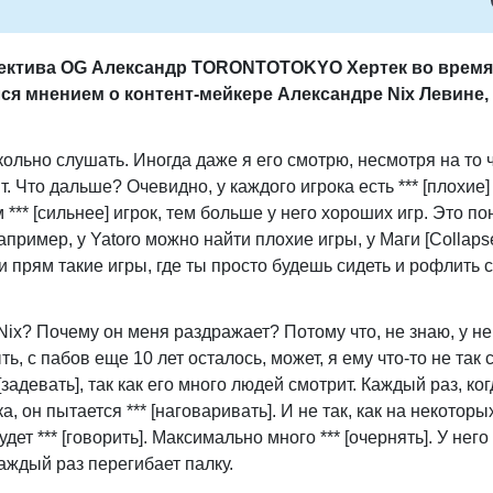
ектива OG Александр TORONTOTOKYO Хертек во время
лся мнением о контент-мейкере Александре Nix Левине
,
икольно слушать. Иногда даже я его смотрю, несмотря на то 
. Что дальше? Очевидно, у каждого игрока есть *** [плохие]
 *** [сильнее] игрок, тем больше у него хороших игр. Это по
апример, у Yatoro можно найти плохие игры, у Маги [Collaps
 прям такие игры, где ты просто будешь сидеть и рофлить с
Nix? Почему он меня раздражает? Потому что, не знаю, у не
ь, с пабов еще 10 лет осталось, может, я ему что-то не так 
задевать], так как его много людей смотрит. Каждый раз, ког
, он пытается *** [наговаривать]. И не так, как на некоторы
удет *** [говорить]. Максимально много *** [очернять]. У него
каждый раз перегибает палку.