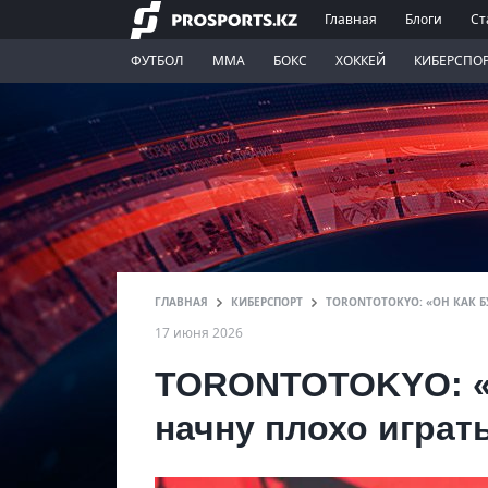
Главная
Блоги
Ст
ФУТБОЛ
ММА
БОКС
ХОККЕЙ
КИБЕРСПО
ГЛАВНАЯ
КИБЕРСПОРТ
TORONTOTOKYO: «ОН КАК Б
17 июня 2026
TORONTOTOKYO: «Он
начну плохо играт