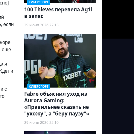
КИБЕРСПОРТ
сно]
100 Thieves перевела Ag1l
в запас
ий
, если
29 июня 2026 22:13
джоре
я еще
да я
Ждет и
КИБЕРСПОРТ
и с
Fabre объяснил уход из
то
Aurora Gaming:
«Правильнее сказать не
"ухожу", а "беру паузу"»
29 июня 2026 22:10