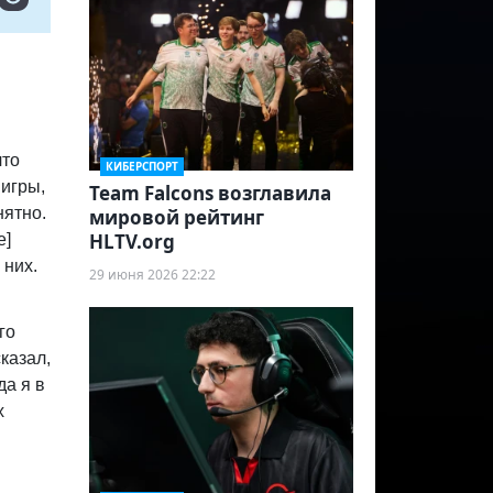
что
КИБЕРСПОРТ
 игры,
Team Falcons возглавила
нятно.
мировой рейтинг
HLTV.org
e]
 них.
29 июня 2026 22:22
го
сказал,
да я в
х