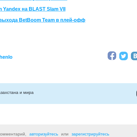
m Yandex на BLAST Slam VII
 выхода BetBoom Team в плей-офф
henlo
захстана и мира
 комментарий,
авторизуйтесь
или
зарегистрируйтесь