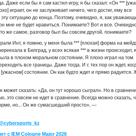
а. Даже если бы я сам кастил игру, я бы сказал: «Он *** [ужа
охо] играет, он не заслуживает ничего, чего достиг, ему все
ь эту ситуацию до конца. Поэтому, очевидно, я, как уважающ
 он мне не будет нравиться. Понимаете? Вот и все. Очевидно
 то же самое, разговор был бы совсем другой, понимаете?
грали Инт, я помню, у меня была *** [плохая] форма на мей
переехала в Белград, у всех всякая *** в жизни происходит, 
была в плохом моральном состоянии. Я плохо играл на том
реходить все границы. Даже тогда. И с тех пор он ждет, ког
*** [ужасном] состоянии. Он как будто ждет и прямо радуется. 
н может сказать: «Да, он тут хорошо сыграл». Но в сравнени
раю, это совсем не идет в сравнение. Всегда можно сказать, ч
форме, но... Он же сумасшедший просто
»,
—
@cybersports_kz
т с IEM Cologne Major 2026