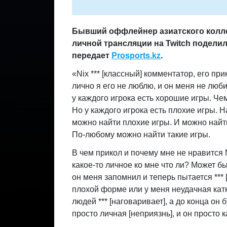
Бывший оффлейнер азиатского колл
личной трансляции на Twitch подели
передает
Prosports.kz
.
«
Nix *** [классный] комментатор, его пр
лично я его не люблю, и он меня не любит
у каждого игрока есть хорошие игры. Чем
Но у каждого игрока есть плохие игры. Н
можно найти плохие игры. И можно найти
По-любому можно найти такие игры.
В чем прикол и почему мне не нравится 
какое-то личное ко мне что ли? Может быт
он меня запомнил и теперь пытается *** [
плохой форме или у меня неудачная катка
людей *** [наговаривает], а до конца он б
просто личная [неприязнь], и он просто 