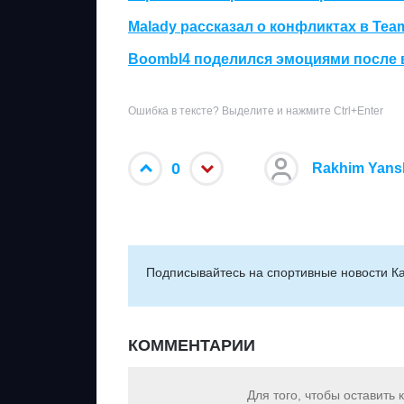
Malady рассказал о конфликтах в Tea
Boombl4 поделился эмоциями после
Ошибка в тексте? Выделите и нажмите Ctrl+Enter
0
Rakhim Yans
Подписывайтесь на cпортивные новости Ка
КОММЕНТАРИИ
Для того, чтобы оставить