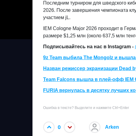
Последним турниром для шведского кибе
2026. После завершения чемпионата клу
участием jL.
IEM Cologne Major 2026 проходит в Гер
размере $1,25 млн (около 637,5 млн тенг
Подписывайтесь на нас в Instagram -
9z Team выбила The Mongolz и вышл
Назван режиссер экранизации Dead by
Team Falcons вышла в плей-офф IEM C
FURIA вернулась в десятку лучших ко
Ошибка в тексте? Выделите и нажмите Ctrl+Enter
0
Arken