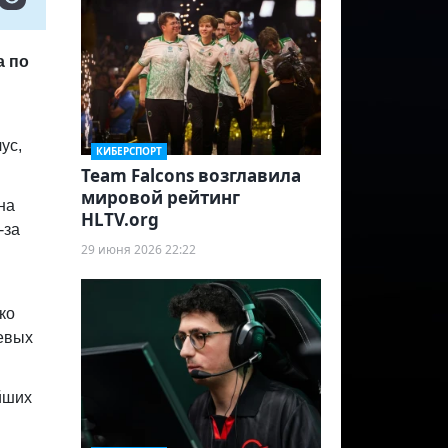
а по
ус,
КИБЕРСПОРТ
Team Falcons возглавила
мировой рейтинг
на
HLTV.org
-за
29 июня 2026 22:22
ко
евых
йших