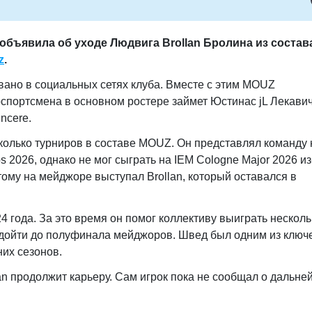
бъявила об уходе Людвига Brollan Бролина из состав
z
.
ано в социальных сетях клуба. Вместе с этим MOUZ
рспортсмена в основном ростере займет Юстинас jL Лекавич
ncere.
сколько турниров в составе MOUZ. Он представлял команду 
 2026, однако не мог сыграть на IEM Cologne Major 2026 из
ому на мейджоре выступал Brollan, который оставался в
 года. За это время он помог коллективу выиграть несколь
 дойти до полуфинала мейджоров. Швед был одним из ключ
их сезонов.
an продолжит карьеру. Сам игрок пока не сообщал о дальне