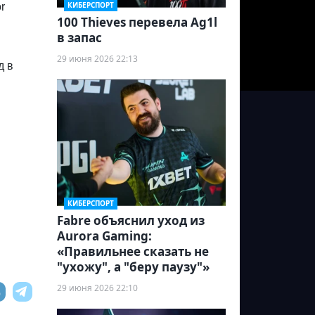
КИБЕРСПОРТ
r
100 Thieves перевела Ag1l
в запас
29 июня 2026 22:13
д в
КИБЕРСПОРТ
Fabre объяснил уход из
Aurora Gaming:
«Правильнее сказать не
"ухожу", а "беру паузу"»
29 июня 2026 22:10