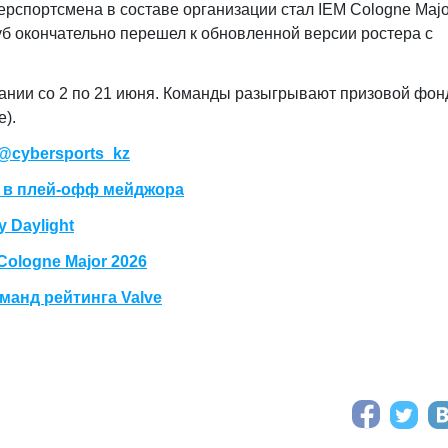
рспортсмена в составе организации стал IEM Cologne Majo
б окончательно перешел к обновленной версии ростера с
мании со 2 по 21 июня. Команды разыгрывают призовой фон
е).
@cybersports_kz
а в плей-офф мейджора
 Daylight
ologne Major 2026
манд рейтинга Valve