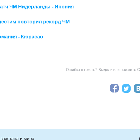
матч ЧМ Нидерланды - Япония
дестим повторил рекорд ЧМ
рмания - Кюрасао
Ошибка в тексте? Выделите и нажмите Ct
захстана и мира