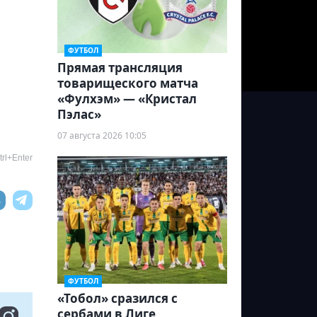
ФУТБОЛ
Прямая трансляция
товарищеского матча
«Фулхэм» — «Кристал
Пэлас»
07 августа 2026 10:05
rl+Enter
ФУТБОЛ
«Тобол» сразился с
сербами в Лиге