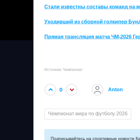
Стали известны составы команд на 
Уходивший из сборной голкипер Бун
Прямая трансляция матча ЧМ-2026 Ге
Источник: Чемпионат
0
Anton
Чемпионат мира по футболу 2026
Подписывайтесь на cпортивные новости Ка