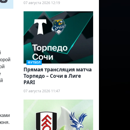
07 августа 2026 12:19
й
торой
ФУТБОЛ
ной
Прямая трансляция матча
е
Торпедо – Сочи в Лиге
-й
PARI
07 августа 2026 11:47
чками
июня.