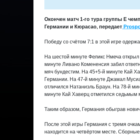
Окончен матч 1-го тура группы E че
Германии и Кюрасао, передает
Prospo
Победу со счётом 7:1 в этой игре одерж
На шестой минуте Феликс Нмеча открыл 
минуте Ливано Комененсия забил ответн
мяч бундестим. На 45+5-й минуте Кай Ха
Германии. На 47-й минуте Джамал Мусиа
отличился Натаниэль Браун. На 78-й мин
минуте Кай Хаверц отметился седьмым м
Таким образом, Германия обыграв новичк
После этой игры Германия с тремя очкам
находится на четвёртом месте. Сборные 