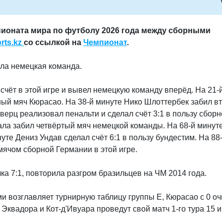
мпионата мира по футболу 2026 года между сборными
rts.kz
со ссылкой на
Чемпионат
.
ала немецкая команда.
счёт в этой игре и вывел немецкую команду вперёд. На 21-
ый мяч Кюрасао. На 38-й минуте Нико Шлоттербек забил в
верц реализовал пенальти и сделал счёт 3:1 в пользу сбор
ла забил четвёртый мяч немецкой команды. На 68-й минут
уте Дениз Ундав сделал счёт 6:1 в пользу бундестим. На 88
ячом сборной Германии в этой игре.
а 7:1, повторила разгром бразильцев на ЧМ 2014 года.
и возглавляет турнирную таблицу группы E, Кюрасао с 0 о
Эквадора и Кот-д'Ивуара проведут свой матч 1-го тура 15 