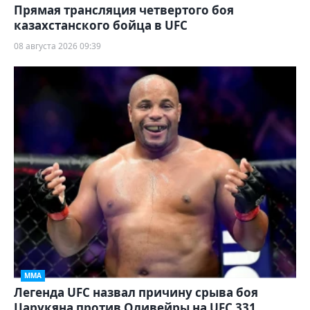
Прямая трансляция четвертого боя
казахстанского бойца в UFC
08 августа 2026 09:39
ММА
Легенда UFC назвал причину срыва боя
Царукяна против Оливейры на UFC 331