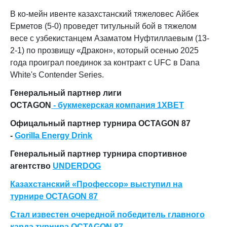
В ко-мейн ивенте казахстанский тяжеловес Айбек
Ерметов (5-0) проведет титульный бой в тяжелом
весе с узбекистанцем Азаматом Нуфтиллаевым (13-
2-1) по прозвищу «Дракон», который осенью 2025
года проиграл поединок за контракт с UFC в Dana
White's Contender Series.
Генеральный партнер лиги
OCTAGON
- букмекерская компания 1XBET
Офицальный партнер турнира OCTAGON 87
-
Gorilla Energy Drink
Генеральный партнер турнира спортивное
агентство
UNDERDOG
Казахстанский «Профессор» выступил на
турнире OCTAGON 87
Стал известен очередной победитель главного
карда турнира OCTAGON 87