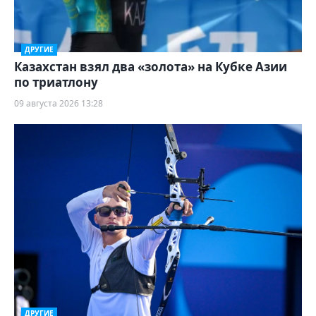
ДРУГИЕ
Казахстан взял два «золота» на Кубке Азии
по триатлону
09 августа 2026 13:28
ДРУГИЕ