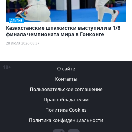
ДРУГИЕ
Казахстанские шпажистки выступили в 1/8
финала чемпионата мира в Гонконге
28 июля 2026 08:37
18+
О сайте
Контакты
Пользовательское соглашение
Правообладателям
Политика Cookies
Политика конфиденциальности