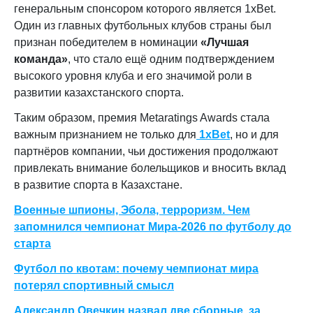
генеральным спонсором которого является 1xBet.
Один из главных футбольных клубов страны был
признан победителем в номинации
«Лучшая
команда»
, что стало ещё одним подтверждением
высокого уровня клуба и его значимой роли в
развитии казахстанского спорта.
Таким образом, премия Metaratings Awards стала
важным признанием не только для
1xBet
, но и для
партнёров компании, чьи достижения продолжают
привлекать внимание болельщиков и вносить вклад
в развитие спорта в Казахстане.
Военные шпионы, Эбола, терроризм. Чем
запомнился чемпионат Мира-2026 по футболу до
старта
Футбол по квотам: почему чемпионат мира
потерял спортивный смысл
Александр Овечкин назвал две сборные, за