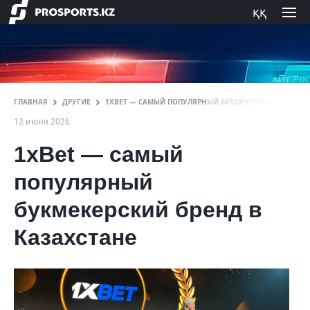
ққ
ГЛАВНАЯ
ДРУГИЕ
1XBET — САМЫЙ ПОПУЛЯРНЫЙ БУКМЕКЕРСКИЙ БРЕНД В
12 июня 2026
1xBet — самый
популярный
букмекерский бренд в
Казахстане