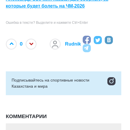
которые будет болеть на ЧМ-2026
Ошибка в тексте? Выделите и нажмите Ctrl+Enter
0
Rudnik
Подписывайтесь на cпортивные новости
Казахстана и мира
КОММЕНТАРИИ