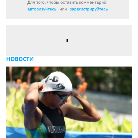
Для того, чтобы оставить комментарий,
авторизуйтесь
или
зарегистрируйтесь
НОВОСТИ