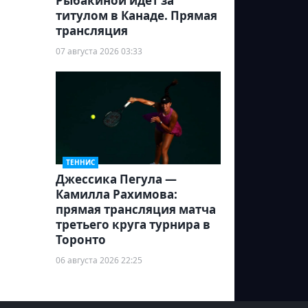
Рыбакиной идет за
титулом в Канаде. Прямая
трансляция
07 августа 2026 03:33
ТЕННИС
Джессика Пегула —
Камилла Рахимова:
прямая трансляция матча
третьего круга турнира в
Торонто
06 августа 2026 22:25