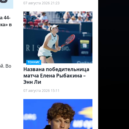
07 августа 2026 21:23
а 44-
ка» в
ТЕННИС
й. Во
Названа победительница
.
матча Елена Рыбакина –
Энн Ли
07 августа 2026 15:11