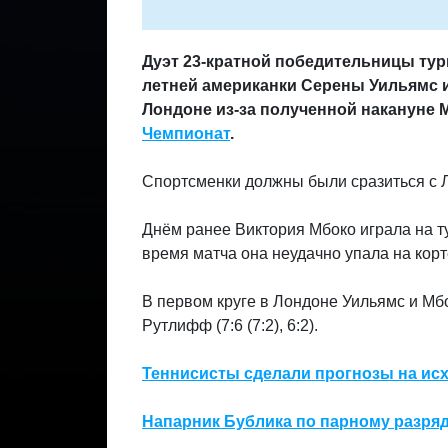
Дуэт 23-кратной победительницы тур
летней американки Серены Уильямс и
Лондоне из-за полученной накануне 
Чемпионат
.
Спортсменки должны были сразиться с 
Днём ранее Виктория Мбоко
играла на т
время матча она неудачно упала на корт
В первом круге в Лондоне Уильямс и М
Рутлифф (7:6 (7:2), 6:2).
Теннисисты сделали прогнозы на ис
Напарник Бублика по парному разряд