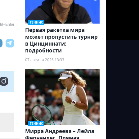
ТЕННИС
rl+Enter
Первая ракетка мира
может пропустить турнир
в Цинциннати:
подробности
07 августа 2026 13:33
ТЕННИС
Мирра Андреева – Лейла
Фернандес. Прямая