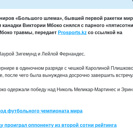
ниров «Большого шлема», бывшей первой ракетки мир
 канадки Виктории Мбоко снялся с парного «пятисотни
Мбоко травмы, передает
Prosports.kz
со ссылкой на
Лаурой Зигемунд и Лейлой Фернандес.
урнире в одиночном разряде с чешкой Каролиной Плишково
е, после чего была вынуждена досрочно завершить встречу
боко одержали победу над Николь Меликар-Мартинес и Эрин
ход футбольного чемпионата мира
у проиграл оппоненту из второй сотни рейтинга