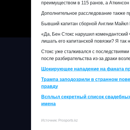
преимуществом в 115 ранов, а Аткинсон
Дополнительное расследование также п
Бывший капитан сборной Англии Майкл В
«Да, Бен Стокс нарушил комендантский ч
лишать его капитанской повязки? Я так 
Стокс уже сталкивался с последствиями 
после разбирательства из-за драки возл
Шокирующее нападение на фаната п
Трампа заподозрили в странном пове
правду
Всплыл секретный список свадебных
имена
Источник: Prosports.kz