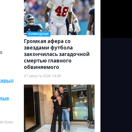
КОМАНДНЫЕ
Громкая афера со
звездами футбола
s
закончилась загадочной
смертью главного
обвиняемого
07 августа 2026 14:39
аскрыл
нные
rl+Enter