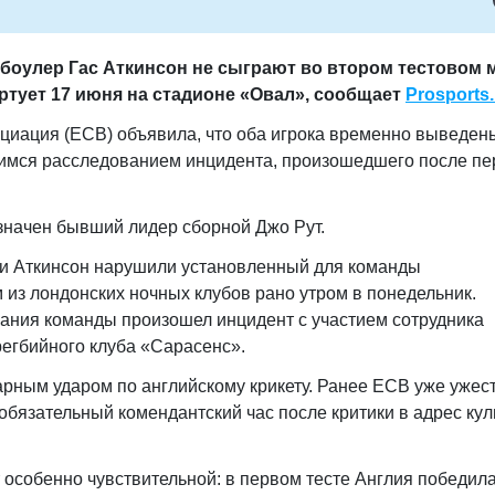
 боулер Гас Аткинсон не сыграют во втором тестовом 
ртует 17 июня на стадионе «Овал», сообщает
Prosports.
оциация (ECB) объявила, что оба игрока временно выведен
имся расследованием инцидента, произошедшего после пе
начен бывший лидер сборной Джо Рут.
и Аткинсон нарушили установленный для команды
 из лондонских ночных клубов рано утром в понедельник.
ания команды произошел инцидент с участием сотрудника
регбийного клуба «Сарасенс».
рным ударом по английскому крикету. Ранее ECB уже ужес
обязательный комендантский час после критики в адрес ку
 особенно чувствительной: в первом тесте Англия победила