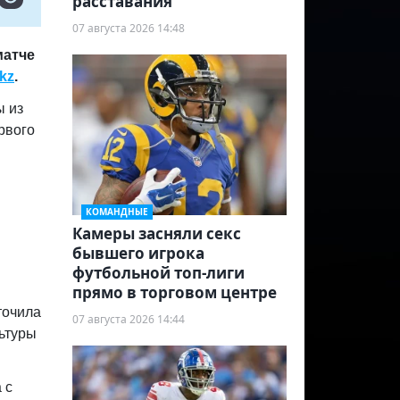
расставания
07 августа 2026 14:48
матче
kz
.
ы из
рвого
КОМАНДНЫЕ
Камеры засняли секс
бывшего игрока
футбольной топ-лиги
прямо в торговом центре
точила
07 августа 2026 14:44
льтуры
 с