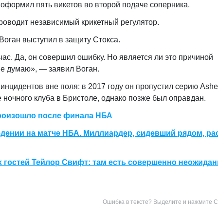
 оформил пять викетов во второй подаче соперника.
роводит независимый крикетный регулятор.
оган выступил в защиту Стокса.
ас. Да, он совершил ошибку. Но является ли это причиной
не думаю», — заявил Воган.
инцидентов вне поля: в 2017 году он пропустил серию Ashe
е ночного клуба в Бристоле, однако позже был оправдан.
роизошло после финала НБА
дении на матче НБА. Миллиардер, сидевший рядом, р
 гостей Тейлор Свифт: там есть совершенно неожида
Ошибка в тексте? Выделите и нажмите Ct