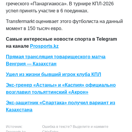
греческого «Панаргиакоса». В турнире КПЛ-2026
успел принять участие в 6 поединках.
Transfermarkt оценивает этого футболиста на данный
момент в 150 тысяч евро.
Самые интересные новости спорта в Telegram
на канале
Prosports.kz
Прямая трансляция товарищеского матча
Венгрия — Казахстан
Ушел из жизни бывший игрок клуба КПЛ
Экс-тренер «Астаны» и «Каспия» официально
возглавил тольяттинский «Акрон»
Экс-защитник «Спартака» получил вариант из
Казахстана
Источник:
Ошибка в тексте? Выделите и нажмите