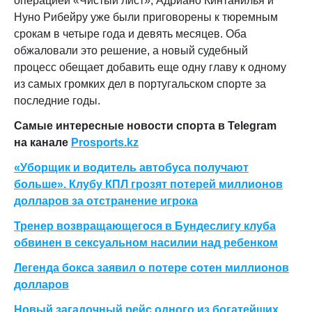
операцией «Чистый лист», Адриано Кинтанилья и
Нуно Рибейру уже были приговорены к тюремным
срокам в четыре года и девять месяцев. Оба
обжаловали это решение, а новый судебный
процесс обещает добавить еще одну главу к одному
из самых громких дел в португальском спорте за
последние годы.
Самые интересные новости спорта в Telegram
на канале
Prosports.kz
«Уборщик и водитель автобуса получают
больше». Клубу КПЛ грозят потерей миллионов
долларов за отстранение игрока
Тренер возвращающегося в Бундеслигу клуба
обвинен в сексуальном насилии над ребенком
Легенда бокса заявил о потере сотен миллионов
долларов
Новый загадочный рейс одного из богатейших