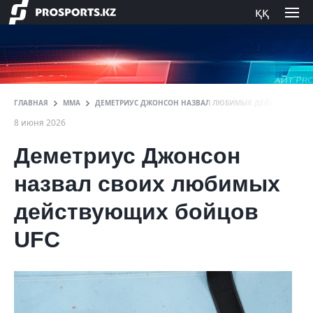
ққ
ГЛАВНАЯ
ММА
ДЕМЕТРИУС ДЖОНСОН НАЗВАЛ ЛЮБИМЫХ ДЕЙСТВУЮЩИХ
8 июня 2026
Деметриус Джонсон
назвал своих любимых
действующих бойцов
UFC