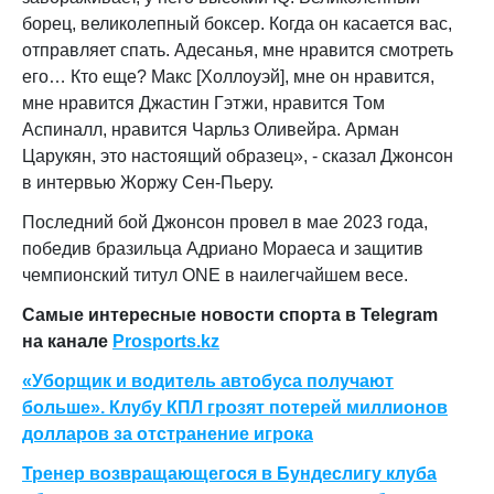
борец, великолепный боксер. Когда он касается вас,
отправляет спать. Адесанья, мне нравится смотреть
его… Кто еще? Макс [Холлоуэй], мне он нравится,
мне нравится Джастин Гэтжи, нравится Том
Аспиналл, нравится Чарльз Оливейра. Арман
Царукян, это настоящий образец», - сказал Джонсон
в интервью Жоржу Сен-Пьеру.
Последний бой Джонсон провел в мае 2023 года,
победив бразильца Адриано Мораеса и защитив
чемпионский титул ONE в наилегчайшем весе.
Самые интересные новости спорта в Telegram
на канале
Prosports.kz
«Уборщик и водитель автобуса получают
больше». Клубу КПЛ грозят потерей миллионов
долларов за отстранение игрока
Тренер возвращающегося в Бундеслигу клуба