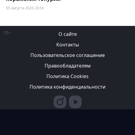
05 августа 2026 20:56
18+
О сайте
Контакты
Пользовательское соглашение
Правообладателям
Политика Cookies
Политика конфиденциальности
Редакция вправе не вступать в переписку с авторами, не
возвращать фотографии и не рецензировать рукописи. За
содержание рекламных публикаций ответственность несет
рекламодатель. Редакция не всегда разделяет мнение авторов.
© 2007-2026 ТОО ИА «Казахстан Спортивный»