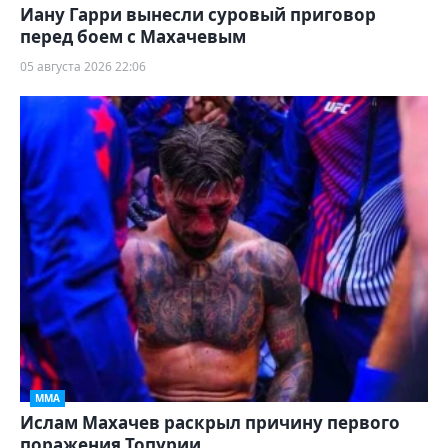
Иану Гарри вынесли суровый приговор
перед боем с Махачевым
05 августа 2026 22:06
ММА
Ислам Махачев раскрыл причину первого
поражения Топурии