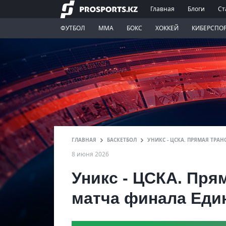
Главная
Блоги
Ст
ФУТБОЛ
ММА
БОКС
ХОККЕЙ
КИБЕРСПО
ГЛАВНАЯ
БАСКЕТБОЛ
УНИКС - ЦСКА. ПРЯМАЯ ТРА
8 июня 2026
Уникс - ЦСКА. Пря
матча финала Еди