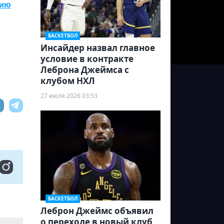
сию
БАСКЕТБОЛ
Инсайдер назвал главное
условие в контракте
Леброна Джеймса с
клубом НХЛ
27 июля 2026 03:53
БАСКЕТБОЛ
Леброн Джеймс объявил
о переходе в новый клуб