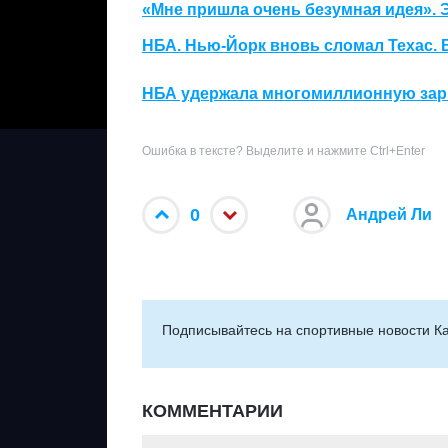
«Мне пришла очень безумная идея». 
НБА. Нью-Йорк вновь сломал Техас.
НБА удержала многомиллионную зарпл
Ошибка в тексте? Выделите и нажмите Ctrl+Enter
0
Андрей Ли
Подписывайтесь на cпортивные новости Ка
КОММЕНТАРИИ