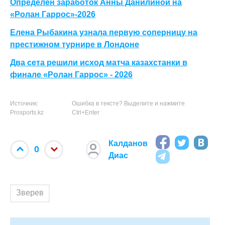
Определен заработок Анны Данилиной на
«Ролан Гаррос»-2026
Елена Рыбакина узнала первую соперницу на
престижном турнире в Лондоне
Два сета решили исход матча казахстанки в
финале «Ролан Гаррос» - 2026
Источник:
Ошибка в тексте? Выделите и нажмите
Prosports.kz
Ctrl+Enter
Калданов
0
Диас
Зверев