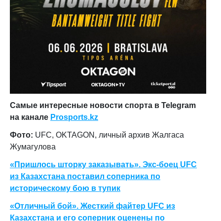
Самые интересные новости спорта в Telegram
на канале
Prosports.kz
Фото:
UFC, OKTAGON, личный архив Жалгаса
Жумагулова
«Пришлось шторку заказывать». Экс-боец UFC
из Казахстана поставил соперника по
историческому бою в тупик
«Отличный бой». Жесткий файтер UFC из
Казахстана и его соперник оценены по