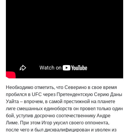
Необходимо отметить, что Северино в свое время
пробился в UFC через Претендентскую Серию Даны
Уайта – впрочем, в самой престижной на планете
лиге смешанных единоборств он провел только один
бой, уступив досрочно соотечественнику Андре
Лиме. При этом Игор укусил своего оппонента,
после чего и был дисквалифицирован и уволен из