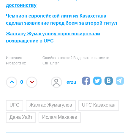
достоинству
Чемпион европейской лиги из Казахстана
сделал заявление перед боем за второй титул
Жалгасу Жумагулову спрогнозировали
возвращение в UFC
Источник:
Ошибка в тексте? Выделите и нажмите
Prosports.kz
Ctrl+Enter
0
erzu
UFC
Жалгас Жумагулов
UFC Казахстан
Дана Уайт
Ислам Махачев