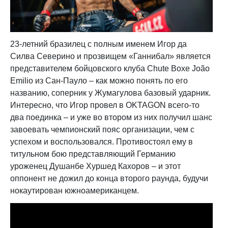
23-летний бразилец с полным именем Игор да
Силва Северино и прозвищем «Ганнибал» является
представителем бойцовского клуба Chute Boxe João
Emilio из Сан-Пауло – как можно понять по его
названию, соперник у Жумагулова базовый ударник.
Интересно, что Игор провел в OKTAGON всего-то
два поединка – и уже во втором из них получил шанс
завоевать чемпионский пояс организации, чем с
успехом и воспользовался. Противостоял ему в
титульном бою представляющий Германию
уроженец Душанбе Хуршед Кахоров – и этот
оппонент не дожил до конца второго раунда, будучи
нокаутирован южноамериканцем.