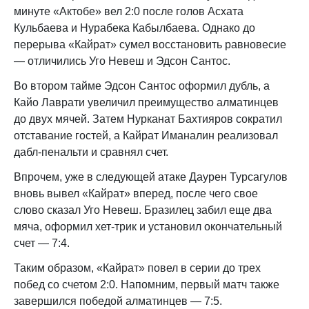
минуте «Актобе» вел 2:0 после голов Асхата
Кульбаева и Нурабека Кабылбаева. Однако до
перерыва «Кайрат» сумел восстановить равновесие
— отличились Уго Невеш и Эдсон Сантос.
Во втором тайме Эдсон Сантос оформил дубль, а
Кайо Лаврати увеличил преимущество алматинцев
до двух мячей. Затем Нурканат Бахтияров сократил
отставание гостей, а Кайрат Иманалин реализовал
дабл-пенальти и сравнял счет.
Впрочем, уже в следующей атаке Даурен Турсагулов
вновь вывел «Кайрат» вперед, после чего свое
слово сказал Уго Невеш. Бразилец забил еще два
мяча, оформил хет-трик и установил окончательный
счет — 7:4.
Таким образом, «Кайрат» повел в серии до трех
побед со счетом 2:0. Напомним, первый матч также
завершился победой алматинцев — 7:5.