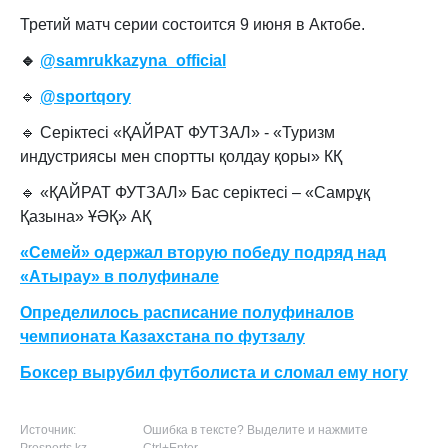
Третий матч серии состоится 9 июня в Актобе.
🔹
@samrukkazyna_official
🔹
@sportqory
🔹 Серіктесі «ҚАЙРАТ ФУТЗАЛ» - «Туризм
индустриясы мен спортты қолдау қоры» КҚ
🔹 «ҚАЙРАТ ФУТЗАЛ» Бас серіктесі – «Самрұқ
Қазына» ҰӘҚ» АҚ
«Семей» одержал вторую победу подряд над
«Атырау» в полуфинале
Определилось расписание полуфиналов
чемпионата Казахстана по футзалу
Боксер вырубил футболиста и сломал ему ногу
Источник:
Ошибка в тексте? Выделите и нажмите