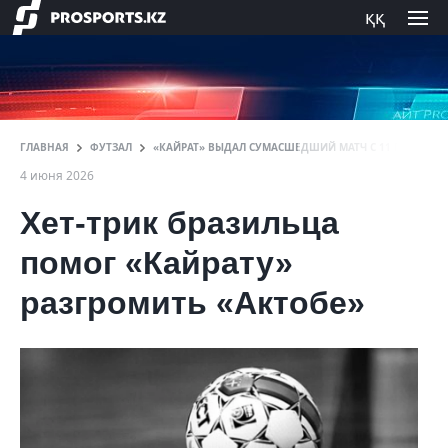
ққ
ГЛАВНАЯ
ФУТЗАЛ
«КАЙРАТ» ВЫДАЛ СУМАСШЕДШИЙ МАТЧ С 11 ГОЛАМИ 
4 июня 2026
Хет-трик бразильца
помог «Кайрату»
разгромить «Актобе»