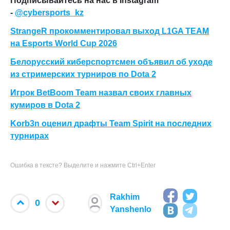
Подписывайтесь на нас в Instagram
-
@cybersports_kz
StrangeR прокомментировал выход L1GA TEAM
на Esports World Cup 2026
Белорусский киберспортсмен объявил об уходе
из стримерских турниров по Dota 2
Игрок BetBoom Team назвал своих главных
кумиров в Dota 2
Korb3n оценил драфты Team Spirit на последних
турнирах
Ошибка в тексте? Выделите и нажмите Ctrl+Enter
Rakhim
0
Yanshenlo