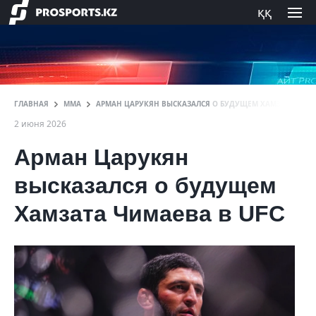
ққ
ГЛАВНАЯ
ММА
АРМАН ЦАРУКЯН ВЫСКАЗАЛСЯ О БУДУЩЕМ ХАМЗАТА ЧИМА
2 июня 2026
Арман Царукян
высказался о будущем
Хамзата Чимаева в UFC