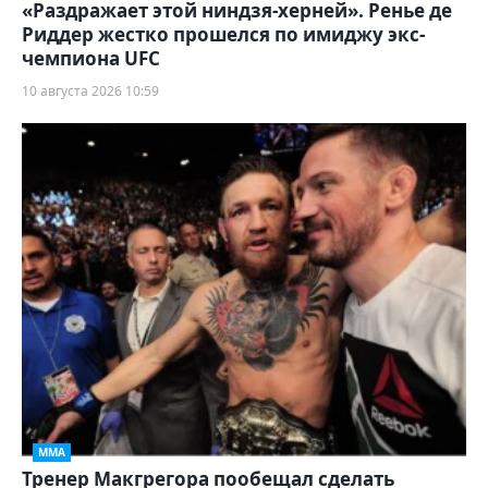
«Раздражает этой ниндзя-херней». Ренье де
Риддер жестко прошелся по имиджу экс-
чемпиона UFC
10 августа 2026 10:59
ММА
Тренер Макгрегора пообещал сделать