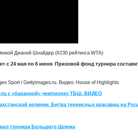
иянкой Дианой Шнайдер (#230 рейтинга WTA)
 с 24 мая по 6 июня. Призовой фонд турнира состави
ages Sport / Gettyimages.ru. Видео: House of Highlights
ила с «баранкой» чемпионку ТБШ. ВИДЕО
хстанской келинки. Битва теннисных красавиц на Рол
инал турнира Большого Шлема