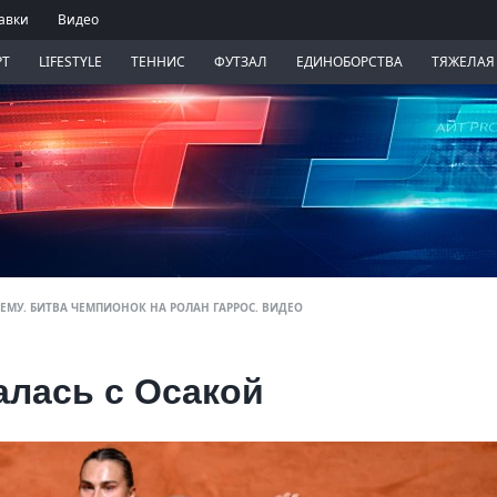
авки
Видео
РТ
LIFESTYLE
ТЕННИС
ФУТЗАЛ
ЕДИНОБОРСТВА
ТЯЖЕЛАЯ
ЕМУ. БИТВА ЧЕМПИОНОК НА РОЛАН ГАРРОС. ВИДЕО
алась с Осакой