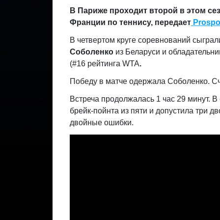
В Париже проходит второй в этом се
Франции по теннису, передает
Prospor
В четвертом круге соревнований сыгра
Соболенко
из Беларуси и обладательни
(#16 рейтинга WTA
.
Победу в матче одержала Соболенко. Счет
Встреча продолжалась 1 час 29 минут. В
брейк-пойнта из пяти и допустила три д
двойные ошибки.