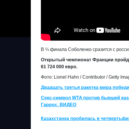
В ¼ финала Соболенко сразится с росс
Открытый чемпионат Франции пройдет
61 724 000 евро.
Фото: Lionel Hahn / Contributor / Getty Im
Двадцать третья ракетка мира побед
Секс-символ WTA против бывшей каза
Гаррос. ВИДЕО
Казахстанка пробилась в четвертьф