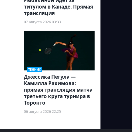
Рыбакиной идет за
титулом в Канаде. Прямая
трансляция
07 августа 2026 03:33
ТЕННИС
Джессика Пегула —
Камилла Рахимова:
прямая трансляция матча
третьего круга турнира в
Торонто
06 августа 2026 22:25