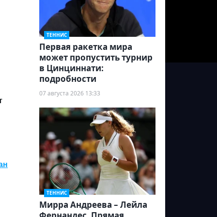
ТЕННИС
Первая ракетка мира
может пропустить турнир
в Цинциннати:
подробности
07 августа 2026 13:33
т
ан
ТЕННИС
Мирра Андреева – Лейла
Фернандес. Прямая