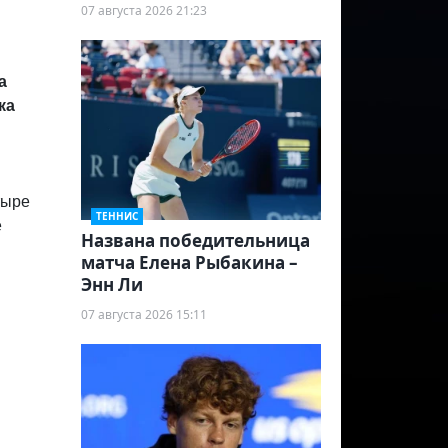
07 августа 2026 21:23
а
ка
тыре
ТЕННИС
е
Названа победительница
матча Елена Рыбакина –
Энн Ли
07 августа 2026 15:11