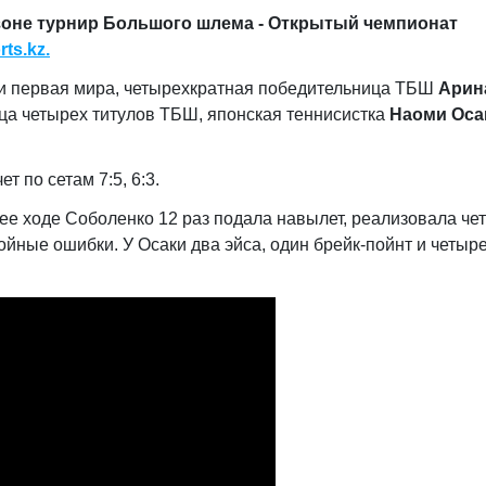
зоне турнир Большого шлема - Открытый чемпионат
ts.kz.
ли первая мира, четырехкратная победительница ТБШ
Арин
ца четырех титулов ТБШ, японская теннисистка
Наоми Оса
 по сетам 7:5, 6:3.
 ее ходе Соболенко 12 раз подала навылет, реализовала че
войные ошибки. У Осаки два эйса, один брейк-пойнт и четыр