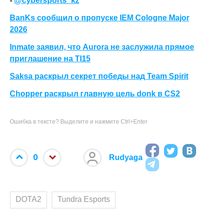
-
@cybersports_kz
BanKs сообщил о пропуске IEM Cologne Major
2026
Inmate заявил, что Aurora не заслужила прямое
приглашение на TI15
Saksa раскрыл секрет победы над Team Spirit
Chopper раскрыл главную цель donk в CS2
Ошибка в тексте? Выделите и нажмите Ctrl+Enter
0
Rudyaga
DOTA2
Tundra Esports