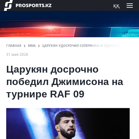
ққ
ГЛАВНАЯ
ММА
ЦАРУКЯН УДОСРОЧИЛ СОПЕРНИКА И ОДЕРЖАЛ ПЯТУЮ ПОБ
31 мая 2026
Царукян досрочно
победил Джимисона на
турнире RAF 09