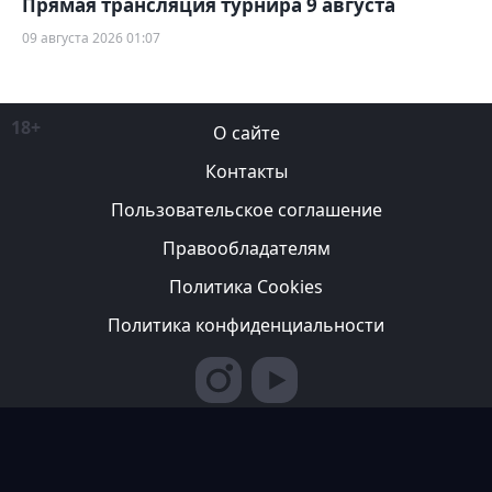
Прямая трансляция турнира 9 августа
09 августа 2026 01:07
18+
О сайте
Контакты
Пользовательское соглашение
Правообладателям
Политика Cookies
Политика конфиденциальности
Редакция вправе не вступать в переписку с авторами, не
возвращать фотографии и не рецензировать рукописи. За
содержание рекламных публикаций ответственность несет
рекламодатель. Редакция не всегда разделяет мнение авторов.