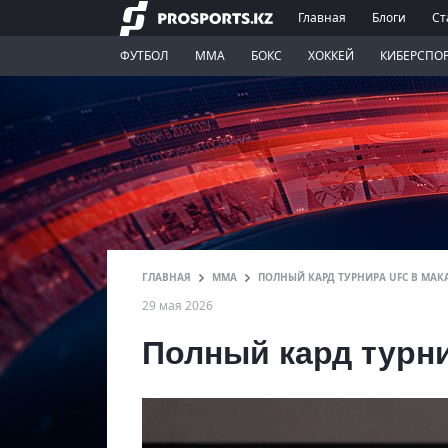
Главная
Блоги
Ст
ФУТБОЛ
ММА
БОКС
ХОККЕЙ
КИБЕРСПО
ГЛАВНАЯ
ММА
ПОЛНЫЙ КАРД ТУРНИРА UFC В МАК
29 мая 2026
Полный кард турн