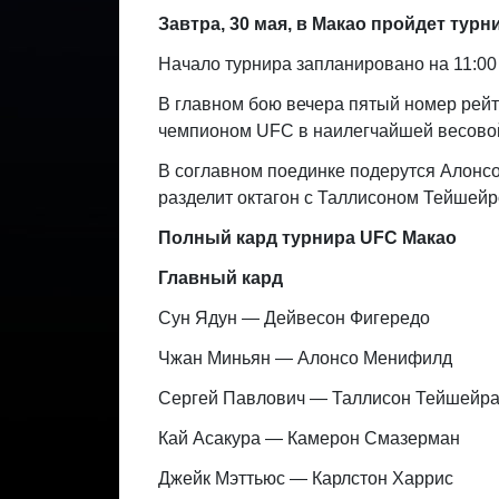
Завтра, 30 мая, в Макао пройдет турн
Начало турнира запланировано на 11:00 
В главном бою вечера пятый номер рейт
чемпионом UFC в наилегчайшей весовой
В соглавном поединке подерутся Алонс
разделит октагон с Таллисоном Тейшейр
Полный кард турнира UFC Макао
Главный кард
Сун Ядун — Дейвесон Фигередо
Чжан Миньян — Алонсо Менифилд
Сергей Павлович — Таллисон Тейшейр
Кай Асакура — Камерон Смазерман
Джейк Мэттьюс — Карлстон Харрис