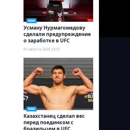
ММА
Усману Нурмагомедову
сделали предупреждение
о заработке в UFC
07 августа 2026 23:27
ММА
Казахстанец сделал вес
перед поединком с
бразильцем в UFC