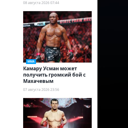
08 августа 2026 07:44
ММА
Камару Усман может
получить громкий бой с
Махачевым
07 августа 2026 23:56