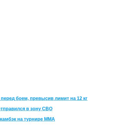
перед боем, превысив лимит на 12 кг
отправился в зону СВО
камбэк на турнире ММА