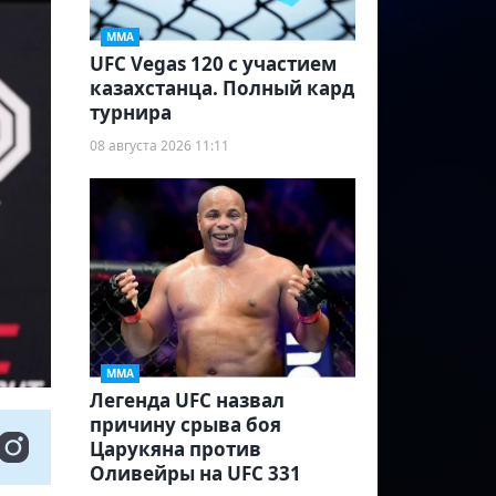
ММА
UFC Vegas 120 с участием
казахстанца. Полный кард
турнира
08 августа 2026 11:11
ММА
Легенда UFC назвал
причину срыва боя
Царукяна против
Оливейры на UFC 331