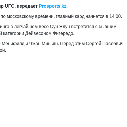
ир UFC,
передает
Prosports
.
kz
.
по московскому времени, главный кард начнется в 14:00.
инга в легчайшем весе Сун Ядун встретится с бывшим
 категории Дейвесоном Фигередо.
о Менифилд и Чжан Миньян. Перед этим Сергей Павлович
ой.
а