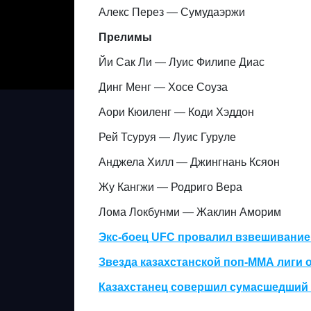
Алекс Перез — Сумудаэржи
Прелимы
Йи Сак Ли — Луис Филипе Диас
Динг Менг — Хосе Соуза
Аори Кюиленг — Коди Хэддон
Рей Тсуруя — Луис Гуруле
Анджела Хилл — Джингнань Ксяон
Жу Кангжи — Родриго Вера
Лома Локбунми — Жаклин Аморим
Экс-боец UFC провалил взвешивание 
Звезда казахстанской поп-ММА лиги 
Казахстанец совершил сумасшедший 