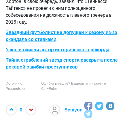
Хортон, в свою очередь, заявил, что «Теннесси
Тайтенс» не провели с ним полноценного
собеседования на должность главного тренера в
2016 году.
Звездный футболист не допущен к сезону из-за
скандала со ставками
Ушел из жизни автор исторического рекорда
Тайна ограблений звезд спорта раскрыта после
роковой ошибки преступников
Источник:
Ошибка в тексте? Выделите и нажмите
Prosports.kz
Ctrl+Enter
0
Semyon