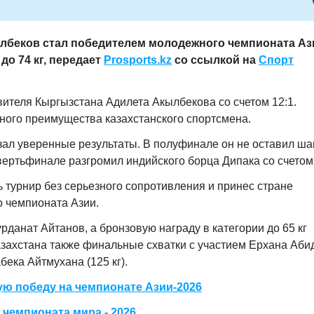
илбеков стал победителем молодежного чемпионата Аз
до 74 кг,
передает
Prosports.kz
со ссылкой на
Спорт
ителя Кыргызстана Адилета Акылбекова со счетом 12:1.
ного преимущества казахстанского спортсмена.
азал уверенные результаты. В полуфинале он не оставил ш
твертьфинале разгромил индийского борца Дипака со счетом 
 турнир без серьезного сопротивления и принес стране
 чемпионата Азии.
рданат Айтанов, а бронзовую награду в категории до 65 кг
захстана также финальные схватки с участием Ерхана Абид
бека Айтмухана (125 кг).
ю победу на чемпионате Азии-2026
 чемпионата мира - 2026