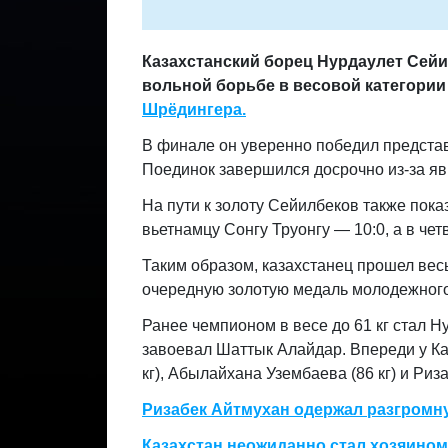
Казахстанский борец Нурдаулет Сей
вольной борьбе в весовой категории 
Шрёдингера.
В финале он уверенно победил представ
Поединок завершился досрочно из-за яв
На пути к золоту Сейилбеков также пок
вьетнамцу Сонгу Труонгу — 10:0, а в че
Таким образом, казахстанец прошел весь
очередную золотую медаль молодежного
Ранее чемпионом в весе до 61 кг стал Ну
завоевал Шаттык Алайдар. Впереди у Ка
кг), Абылайхана Узембаева (86 кг) и Риза
Ризабек Айтмухан одержал разгромну
Казахстан неожиданно стал хозяином