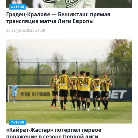
ФУТБОЛ
Градец-Кралове — Бешикташ: прямая
трансляция матча Лиги Европы
06 августа 2026 21:09
ФУТБОЛ
«Кайрат-Жастар» потерпел первое
поражение в сезоне Первой лиги