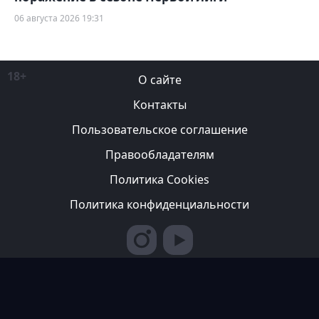
06 августа 2026 19:31
18+
О сайте
Контакты
Пользовательское соглашение
Правообладателям
Политика Cookies
Политика конфиденциальности
Редакция вправе не вступать в переписку с авторами, не
возвращать фотографии и не рецензировать рукописи. За
содержание рекламных публикаций ответственность несет
рекламодатель. Редакция не всегда разделяет мнение авторов.
© 2007-2026 ТОО ИА «Казахстан Спортивный»